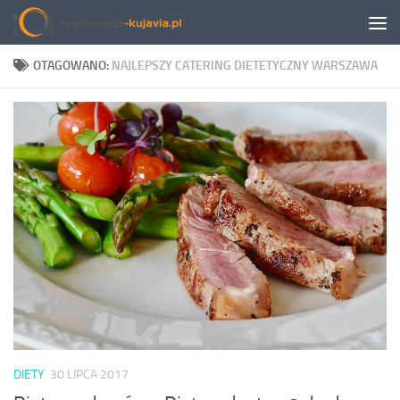
Przeskocz do treści
OTAGOWANO:
NAJLEPSZY CATERING DIETETYCZNY WARSZAWA
DIETY
30 LIPCA 2017