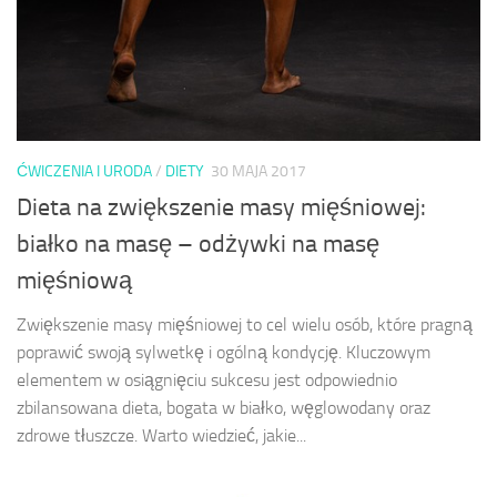
ĆWICZENIA I URODA
/
DIETY
30 MAJA 2017
Dieta na zwiększenie masy mięśniowej:
białko na masę – odżywki na masę
mięśniową
Zwiększenie masy mięśniowej to cel wielu osób, które pragną
poprawić swoją sylwetkę i ogólną kondycję. Kluczowym
elementem w osiągnięciu sukcesu jest odpowiednio
zbilansowana dieta, bogata w białko, węglowodany oraz
zdrowe tłuszcze. Warto wiedzieć, jakie...