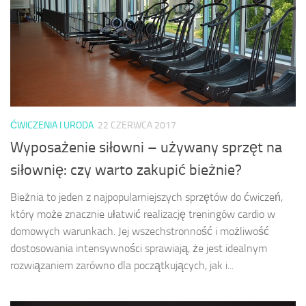
ĆWICZENIA I URODA
22 CZERWCA 2017
Wyposażenie siłowni – używany sprzęt na
siłownię: czy warto zakupić bieżnie?
Bieżnia to jeden z najpopularniejszych sprzętów do ćwiczeń,
który może znacznie ułatwić realizację treningów cardio w
domowych warunkach. Jej wszechstronność i możliwość
dostosowania intensywności sprawiają, że jest idealnym
rozwiązaniem zarówno dla początkujących, jak i...