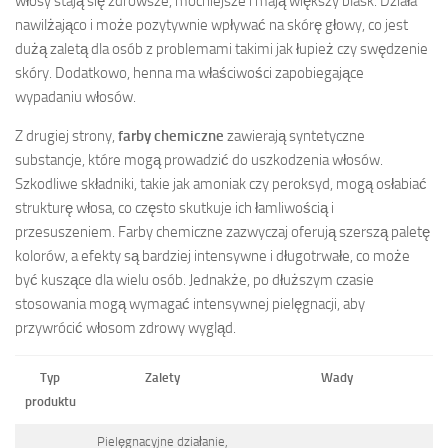
włosy stają się zdrowsze, mocniejsze i mają większy blask. Działa
nawilżająco i może pozytywnie wpływać na skórę głowy, co jest
dużą zaletą dla osób z problemami takimi jak łupież czy swędzenie
skóry. Dodatkowo, henna ma właściwości zapobiegające
wypadaniu włosów.
Z drugiej strony,
farby chemiczne
zawierają syntetyczne
substancje, które mogą prowadzić do uszkodzenia włosów.
Szkodliwe składniki, takie jak amoniak czy peroksyd, mogą osłabiać
strukturę włosa, co często skutkuje ich łamliwością i
przesuszeniem. Farby chemiczne zazwyczaj oferują szerszą paletę
kolorów, a efekty są bardziej intensywne i długotrwałe, co może
być kuszące dla wielu osób. Jednakże, po dłuższym czasie
stosowania mogą wymagać intensywnej pielęgnacji, aby
przywrócić włosom zdrowy wygląd.
Typ
Zalety
Wady
produktu
Pielęgnacyjne działanie,