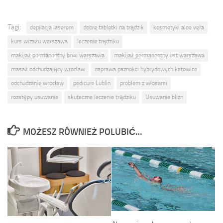
Tagi:
depilacja laserem
dobre tabletki na trądzik
kosmetyki aloe vera
kurs wizażu warszawa
leczenie trądziku
makijaż permanentny brwi warszawa
makijaż permanentny ust warszawa
masaż odchudzający wrocław
naprawa paznokci hybrydowych katowice
odchudzanie wrocław
pedicure Lublin
problem z włosami
rozstępy usuwanie
skuteczne leczenie trądziku
Usuwanie blizn
MOŻESZ RÓWNIEŻ POLUBIĆ…