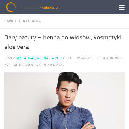
Przeskocz do treści
ĆWICZENIA I URODA
Dary natury – henna do włosów, kosmetyki
aloe vera
PRZEZ
RESTAURACJA-KUJAVIA.PL
· OPUBLIKOWANO
11 LISTOPADA 2017
·
ZAKTUALIZOWANO
4 STYCZNIA 2026