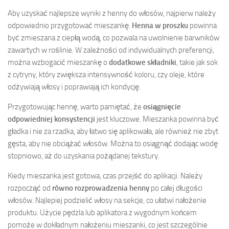
Aby uzyskać najlepsze wyniki z henny do włosów, najpierw należy
odpowiednio przygotować mieszankę.
Henna w proszku
powinna
być zmieszana z ciepłą wodą, co pozwala na uwolnienie barwników
zawartych w roślinie. W zależności od indywidualnych preferencji,
można wzbogacić mieszankę o
dodatkowe składniki
, takie jak sok
z cytryny, który zwiększa intensywność koloru, czy oleje, które
odżywiają włosy i poprawiają ich kondycję.
Przygotowując hennę, warto pamiętać, że
osiągnięcie
odpowiedniej konsystencji
jest kluczowe. Mieszanka powinna być
gładka i nie za rzadka, aby łatwo się aplikowała, ale również nie zbyt
gęsta, aby nie obciążać włosów. Można to osiągnąć dodając wodę
stopniowo, aż do uzyskania pożądanej tekstury.
Kiedy mieszanka jest gotowa, czas przejść do aplikacji. Należy
rozpocząć od
równo rozprowadzenia henny
po całej długości
włosów. Najlepiej podzielić włosy na sekcje, co ułatwi nałożenie
produktu. Użycie pędzla lub aplikatora z wygodnym końcem
pomoże w dokładnym nałożeniu mieszanki, co jest szczególnie