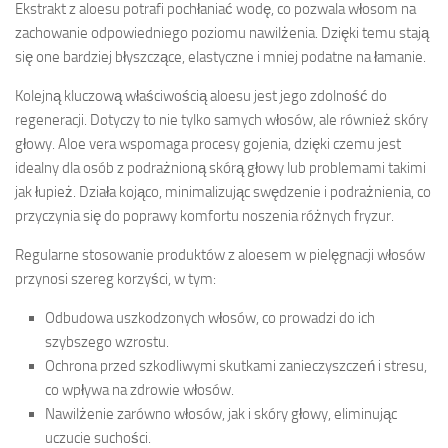
Ekstrakt z aloesu potrafi pochłaniać wodę, co pozwala włosom na
zachowanie odpowiedniego poziomu nawilżenia. Dzięki temu stają
się one bardziej błyszczące, elastyczne i mniej podatne na łamanie.
Kolejną kluczową właściwością aloesu jest jego zdolność do
regeneracji. Dotyczy to nie tylko samych włosów, ale również skóry
głowy. Aloe vera wspomaga procesy gojenia, dzięki czemu jest
idealny dla osób z podrażnioną skórą głowy lub problemami takimi
jak łupież. Działa kojąco, minimalizując swędzenie i podrażnienia, co
przyczynia się do poprawy komfortu noszenia różnych fryzur.
Regularne stosowanie produktów z aloesem w pielęgnacji włosów
przynosi szereg korzyści, w tym:
Odbudowa uszkodzonych włosów, co prowadzi do ich
szybszego wzrostu.
Ochrona przed szkodliwymi skutkami zanieczyszczeń i stresu,
co wpływa na zdrowie włosów.
Nawilżenie zarówno włosów, jak i skóry głowy, eliminując
uczucie suchości.