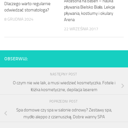
Akcesoria na basen – nauka
Dlaczego warto regularnie
pływania Bielsko Biała. Lekcje
odwiedzać stomatologa?
pływania, kostiumy i okulary
8 GRUDNIA 2024
Arena
22 WRZEŚNIA 2017
OBSERWUJ:
NASTĘPNY POST
O czym nie wie laik, a musi wiedzieć kosmetyczka. Fotele i
łóżka kosmetyczne, depilacja laserem
POPRZEDNI POST
Spa domowe czy spa w salonie odnowy? Zestawy spa,
mydło aleppo z czarnuszką. Dobre wanny SPA