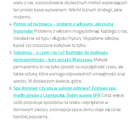
wielu z nas, a poszukiwanie skutecznych metod wspierających
ten proces bywa wyzwaniem. Wśród licznych strategii, jakie
możemy...
Pomoc od fachowca – problem z włosami, akcesoria
fryzjerskie
Problemy z włosami mogą dotknąć każdego z nas,
niezależnie od typu i długości fryzury. Wypadanie włosów,
łupież czy zniszczone końcówki to tylko...
Szkolenia – o czym i po co? Kartridże do makijażu
permanentnego – kurs wizażu Warszawa
Makijaż
permanentny to nie tylko sposób na oszczędność czasu, ale
także sztuka, która wymaga odpowiednich umiejętności oraz
wiedzy. W dzisiejszym świecie, gdzie...
Spa domowe czy spa w salonie odnowy? Zestawy spa,
mydło aleppo z czarnuszką. Dobre wanny SPA
Coraz więcej
osób poszukuje sposobów na relaks i odprężenie w
domowym zaciszu, a koncepcja spa w domu staje się coraz
bardziej popularna....