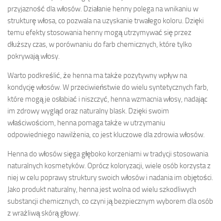
przyjazność dla włosów. Działanie henny polega na wnikaniu w
strukturę włosa, co pozwala na uzyskanie trwałego koloru. Dzięki
temu efekty stosowania henny mogą utrzymywać się przez
dłuższy czas, w porównaniu do farb chemicznych, które tylko
pokrywają włosy.
Warto podkreślić, że henna ma także pozytywny wpływ na
kondycję włosów. W przeciwieństwie do wielu syntetycznych farb,
które mogą je osłabiać i niszczyć, henna wzmacnia włosy, nadając
im zdrowy wygląd oraz naturalny blask. Dzięki swoim
właściwościom, henna pomaga także w utrzymaniu
odpowiedniego nawilżenia, co jest kluczowe dla zdrowia włosów.
Henna do włosów sięga głęboko korzeniami w tradycji stosowania
naturalnych kosmetyków. Oprócz koloryzacji, wiele osób korzysta z
niej w celu poprawy struktury swoich włosów i nadania im objętości.
Jako produkt naturalny, henna jest wolna od wielu szkodliwych
substancji chemicznych, co czyni ją bezpiecznym wyborem dla osób
z wrażliwą skórą głowy.