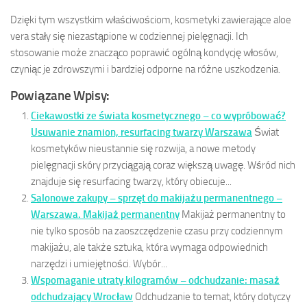
Dzięki tym wszystkim właściwościom, kosmetyki zawierające aloe
vera stały się niezastąpione w codziennej pielęgnacji. Ich
stosowanie może znacząco poprawić ogólną kondycję włosów,
czyniąc je zdrowszymi i bardziej odporne na różne uszkodzenia.
Powiązane Wpisy:
Ciekawostki ze świata kosmetycznego – co wypróbować?
Usuwanie znamion, resurfacing twarzy Warszawa
Świat
kosmetyków nieustannie się rozwija, a nowe metody
pielęgnacji skóry przyciągają coraz większą uwagę. Wśród nich
znajduje się resurfacing twarzy, który obiecuje...
Salonowe zakupy – sprzęt do makijażu permanentnego –
Warszawa. Makijaż permanentny
Makijaż permanentny to
nie tylko sposób na zaoszczędzenie czasu przy codziennym
makijażu, ale także sztuka, która wymaga odpowiednich
narzędzi i umiejętności. Wybór...
Wspomaganie utraty kilogramów – odchudzanie: masaż
odchudzający Wrocław
Odchudzanie to temat, który dotyczy