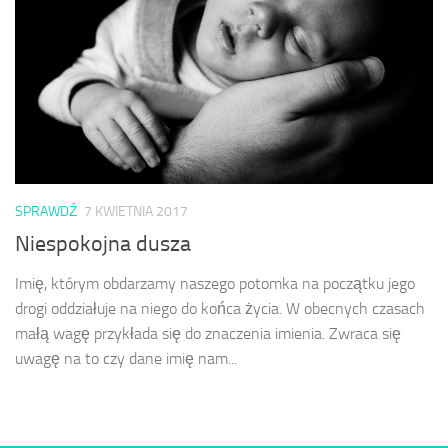
SPRAWDŹ
7 KWIETNIA 2017
Niespokojna dusza
Imię, którym obdarzamy naszego potomka na początku jego
drogi oddziałuje na niego do końca życia. W obecnych czasach
małą wagę przykłada się do znaczenia imienia. Zwraca się
uwagę na to czy dane imię nam...