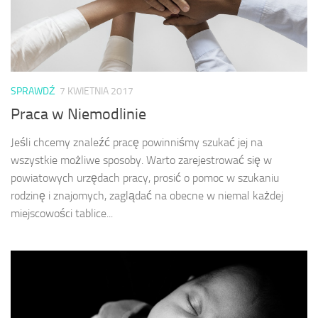
SPRAWDŹ
7 KWIETNIA 2017
Praca w Niemodlinie
Jeśli chcemy znaleźć pracę powinniśmy szukać jej na
wszystkie możliwe sposoby. Warto zarejestrować się w
powiatowych urzędach pracy, prosić o pomoc w szukaniu
rodzinę i znajomych, zaglądać na obecne w niemal każdej
miejscowości tablice...