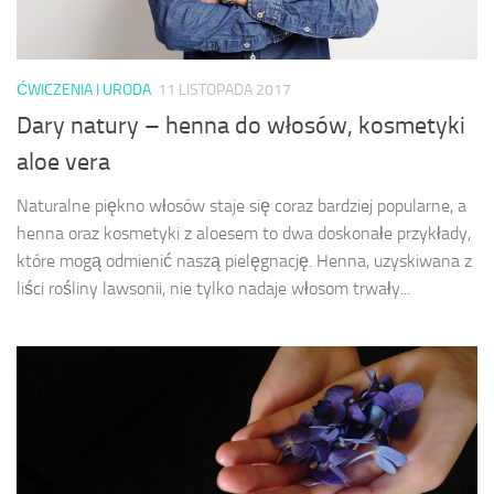
ĆWICZENIA I URODA
11 LISTOPADA 2017
Dary natury – henna do włosów, kosmetyki
aloe vera
Naturalne piękno włosów staje się coraz bardziej popularne, a
henna oraz kosmetyki z aloesem to dwa doskonałe przykłady,
które mogą odmienić naszą pielęgnację. Henna, uzyskiwana z
liści rośliny lawsonii, nie tylko nadaje włosom trwały...