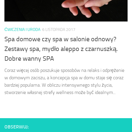
ĆWICZENIA I URODA
6 LISTOPADA 2017
Spa domowe czy spa w salonie odnowy?
Zestawy spa, mydło aleppo z czarnuszką.
Dobre wanny SPA
Coraz więcej osób poszukuje sposobów na relaks i odprężenie
w domowym zaciszu, a koncepcja spa w domu staje się coraz
bardziej popularna. W obliczu intensywnego stylu życia,
stworzenie własnej strefy wellness może być idealnym...
OBSERWUJ: