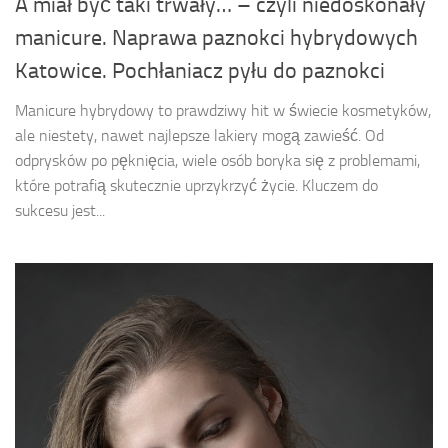
A miał być taki trwały… – czyli niedoskonały
manicure. Naprawa paznokci hybrydowych
Katowice. Pochłaniacz pyłu do paznokci
Manicure hybrydowy to prawdziwy hit w świecie kosmetyków,
ale niestety, nawet najlepsze lakiery mogą zawieść. Od
odprysków po pęknięcia, wiele osób boryka się z problemami,
które potrafią skutecznie uprzykrzyć życie. Kluczem do
sukcesu jest...