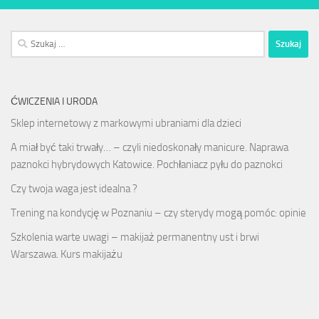
Szukaj:
ĆWICZENIA I URODA
Sklep internetowy z markowymi ubraniami dla dzieci
A miał być taki trwały… – czyli niedoskonały manicure. Naprawa
paznokci hybrydowych Katowice. Pochłaniacz pyłu do paznokci
Czy twoja waga jest idealna ?
Trening na kondycję w Poznaniu – czy sterydy mogą pomóc: opinie
Szkolenia warte uwagi – makijaż permanentny ust i brwi
Warszawa. Kurs makijażu