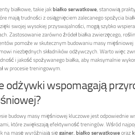
nty białkowe, takie jak
białko serwatkowe
, stanowią prakt
tóre mają trudności z osiągnięciem zalecanego spożycia białk
Dzięki swojej wysokiej przyswajalności, mogą szybko wspier
ach. Zastosowanie zarówno źródeł białka zwierzęcego, roślin
entów pomoże w skutecznym budowaniu masy mięśniowej 
zmowi niezbędnych składników odżywczych. Warto więc zw
dność i jakość spożywanego białka, aby maksymalnie wykor
ał w procesie treningowym.
ie odżywki wspomagają przyr
śniowej?
sie budowy masy mięśniowej kluczowe jest odpowiednie w
mi, które zwiększają efektywność treningów. Wśród najpo
k na masę wyróżniają się
gainer
,
białko serwatkowe
oraz
k