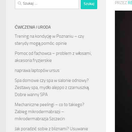
Szukaj:
PRZEZ
R
ĆWICZENIA I URODA
Trening na kondycję w Poznaniu – czy
sterydy mogą pomóc: opinie
Pomoc od fachowca – problem z włosami,
akcesoria fryzjerskie
naprawa laptopów ursus
Spa domowe czy spa w salonie odnowy?
Zestawy spa, mydło aleppo z czarnuszką.
Dobre wanny SPA
Mechaniczne peelingi – co to takiego?
Zabieg mikrodermabrazji –
mikrodermabrazja Szczecin
Jak poradzić sobie z bliznami? Usuwanie