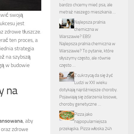
bardzo chcemy mieć psa, ale
metraż naszego mieszkania …
awić swoją
Najlepsza pralnia
ukcesu jest
chemiczna w
z zdrowe tłuszcze.
Warszawie? EBS!
rać ten proces, a
Najlepsza pralnia chemiczna w
ednia strategia
Warszawie? To pytanie, które
ież na szybszą
słyszymy często, ale równie
ogą w budowie
często …
Z cukrzycą da się żyć
Ludzi w XXI wieku
y na
dotykają najróżniejsze choroby.
Pojawiają się zdarzenia losowe,
choroby genetyczne …
Pizza jako
ilansowana
, aby
najpopularniejsza
y oraz zdrowe
przekąska. Pizza włoska 24h