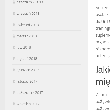
październik 2019
Supleme
wrzesień 2018
osób, k
dietę. 
kwiecień 2018
trening
suplem
marzec 2018
organi
luty 2018
różnoro
potencj
styczeń 2018
Jak
grudzień 2017
mię
listopad 2017
październik 2017
W proce
odżywka
wrzesień 2017
odżywe