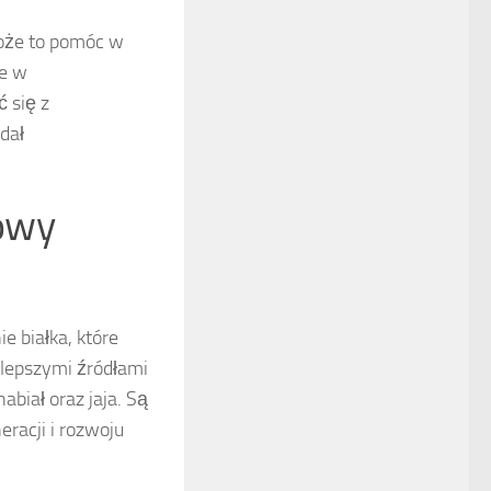
Może to pomóc w
że w
 się z
dał
dowy
 białka, które
lepszymi źródłami
abiał oraz jaja. Są
racji i rozwoju