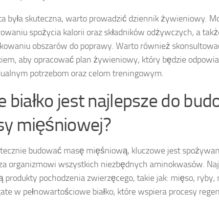
ta była skuteczna, warto prowadzić dziennik żywieniowy. 
owaniu spożycia kalorii oraz składników odżywczych, a tak
ikowaniu obszarów do poprawy. Warto również skonsultować
kiem, aby opracować plan żywieniowy, który będzie odpowia
dualnym potrzebom oraz celom treningowym.
ie białko jest najlepsze do bu
y mięśniowej?
tecznie budować masę mięśniową, kluczowe jest spożywanie
za organizmowi wszystkich niezbędnych aminokwasów. Naj
są produkty pochodzenia zwierzęcego, takie jak: mięso, ryby, n
ate w pełnowartościowe białko, które wspiera procesy regene