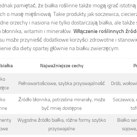
ednak pamiętać, że białka roślinne także mogą igrać istotną 
ch o masę mięśniową. Takie produkty jak soczewica, ciecier
dne orzechy i nasiona nie tylko dostarczają białka, ale takż
 błonnika, witamin i minerałów.
Włączenie roślinnych źróde
isu może przynieść dodatkowe korzyści zdrowotne i stanowi
ienie dla diety opartej głównie na białku zwierzęcym.
białka
Najważniejsze cechy
P
łko
Pełnowartościowe, szybka przyswajalność
Drób, wołowin
zęce
łko
Źródło błonnika, potrzebne minerały, może
Soczewica, c
inne
być mniej dostępne
tof
menty
Wygodne źródło białka, różne formy szybko
Białko se
kowe
przyswajalne
sojowe,