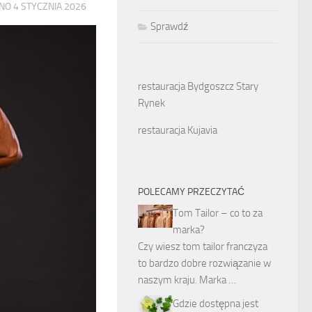
ANO
4 STYCZNIA 2026
Sprawdź
restauracja Bydgoszcz Stary
Rynek
restauracja Kujavia
POLECAMY PRZECZYTAĆ
Tom Tailor – co to za
marka?
Czy wiesz tom tailor franczyza
to bardzo dobre rozwiązanie w
naszym kraju. Marka …
Gdzie dostępna jest