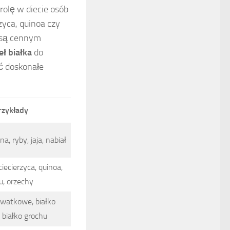
rolę w diecie osób
zyca, quinoa czy
e są cennym
ł białka
do
ć doskonałe
rzykłady
a, ryby, jaja, nabiał
iecierzyca, quinoa,
u, orzechy
rwatkowe, białko
 białko grochu