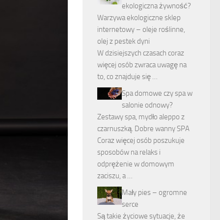
ekologiczna żywność?
Warzywa ekologiczne sklep
internetowy – oleje roślinne,
olej z pestek dyni
W dzisiejszych czasach coraz
więcej osób zwraca uwagę na
to, co znajduje się …
Spa domowe czy spa w
salonie odnowy?
Zestawy spa, mydło aleppo z
czarnuszką. Dobre wanny SPA
Coraz więcej osób poszukuje
sposobów na relaks i
odprężenie w domowym
zaciszu, a …
Mały pies – ogromne
serce
Są takie życiowe sytuacje, że