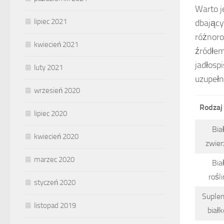
Warto j
lipiec 2021
dbający
różnoro
kwiecień 2021
źródłem
jadłosp
luty 2021
uzupełn
wrzesień 2020
Rodzaj 
lipiec 2020
Bia
kwiecień 2020
zwier
marzec 2020
Bia
rośl
styczeń 2020
Suple
listopad 2019
biał