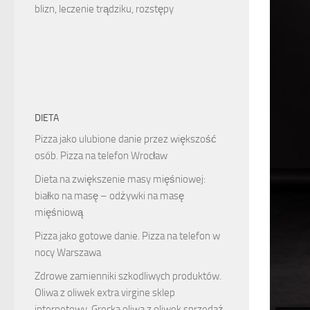
blizn, leczenie trądziku, rozstępy
DIETA
Pizza jako ulubione danie przez większość
osób. Pizza na telefon Wrocław
Dieta na zwiększenie masy mięśniowej:
białko na masę – odżywki na masę
mięśniową
Pizza jako gotowe danie. Pizza na telefon w
nocy Warszawa
Zdrowe zamienniki szkodliwych produktów.
Oliwa z oliwek extra virgine sklep
internetowy. Grecka oliwa z oliwek sprzedaż