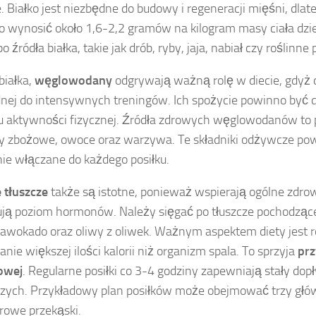
e. Białko jest niezbędne do budowy i regeneracji mięśni, dlat
 wynosić około 1,6-2,2 gramów na kilogram masy ciała dzi
o źródła białka, takie jak drób, ryby, jaja, nabiał czy roślinne
białka,
węglowodany
odgrywają ważną rolę w diecie, gdyż d
nej do intensywnych treningów. Ich spożycie powinno być
 aktywności fizycznej. Źródła zdrowych węglowodanów to p
y zbożowe, owoce oraz warzywa. Te składniki odżywcze po
nie włączane do każdego posiłku.
 tłuszcze
także są istotne, ponieważ wspierają ogólne zdro
zują poziom hormonów. Należy sięgać po tłuszcze pochodząc
 awokado oraz oliwy z oliwek. Ważnym aspektem diety jest 
nie większej ilości kalorii niż organizm spala. To sprzyja
prz
owej
. Regularne posiłki co 3-4 godziny zapewniają stały do
ych. Przykładowy plan posiłków może obejmować trzy główn
rowe przekąski.