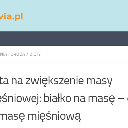
NIA I URODA
/
DIETY
ta na zwiększenie masy
śniowej: białko na masę –
 masę mięśniową