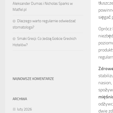
tłuszcz
Aleksander Dumas i Nicholas Sparks w
powinno
Matfel.pl
sięgać p
Dlaczego warto regularnie odwiedzać
stomatologa?
Oprócz 
niezbęd
Smaki Grecji: Co Jedzą Goście Greckich
poziomu
Hotelów?
produkt
regular
Zdrowe
stabili
NAJNOWSZE KOMENTARZE
nasion,
spożywa
mięśni
ARCHIWA
odżywcz
luty 2026
dwie zd