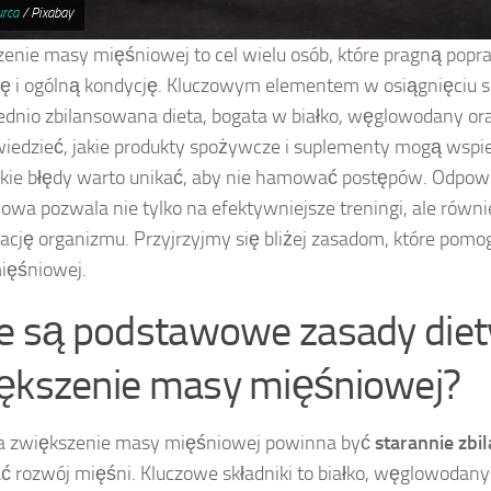
urca
/ Pixabay
enie masy mięśniowej to cel wielu osób, które pragną popr
ę i ogólną kondycję. Kluczowym elementem w osiągnięciu s
dnio zbilansowana dieta, bogata w białko, węglowodany ora
iedzieć, jakie produkty spożywcze i suplementy mogą wspie
akie błędy warto unikać, aby nie hamować postępów. Odpowi
owa pozwala nie tylko na efektywniejsze treningi, ale równ
ację organizmu. Przyjrzyjmy się bliżej zasadom, które pom
ięśniowej.
ie są podstawowe zasady diet
ększenie masy mięśniowej?
na zwiększenie masy mięśniowej powinna być
starannie zb
ć rozwój mięśni. Kluczowe składniki to białko, węglowodan