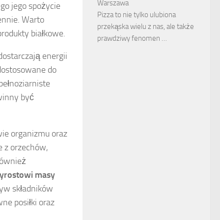
Warszawa
ego jego spożycie
Pizza to nie tylko ulubiona
ennie. Warto
przekąska wielu z nas, ale także
 produkty białkowe.
prawdziwy fenomen …
ostarczają energii
 dostosowane do
ełnoziarniste
winny być
wie organizmu oraz
e z orzechów,
również
yrostowi masy
pływ składników
e posiłki oraz