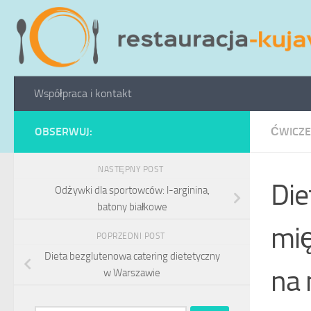
Przeskocz do treści
Współpraca i kontakt
OBSERWUJ:
ĆWICZE
NASTĘPNY POST
Die
Odżywki dla sportowców: l-arginina,
batony białkowe
mię
POPRZEDNI POST
Dieta bezglutenowa catering dietetyczny
na
w Warszawie