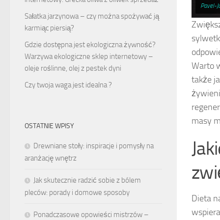
Pavel-J
Sałatka jarzynowa – czy można spożywać ją
Zwiększ
karmiąc piersią?
sylwetk
Gdzie dostępna jest ekologiczna żywność?
odpowie
Warzywa ekologiczne sklep internetowy –
Warto w
oleje roślinne, olej z pestek dyni
także j
Czy twoja waga jest idealna ?
żywieni
regener
masy m
OSTATNIE WPISY
Jak
Drewniane stoły: inspiracje i pomysły na
aranżację wnętrz
zwi
Jak skutecznie radzić sobie z bólem
pleców: porady i domowe sposoby
Dieta 
wspiera
Ponadczasowe opowieści mistrzów –