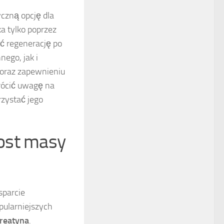
yczną opcję dla
a tylko poprzez
ać regenerację po
nego, jak i
oraz zapewnieniu
rócić uwagę na
zystać jego
ost masy
sparcie
pularniejszych
reatyna
.