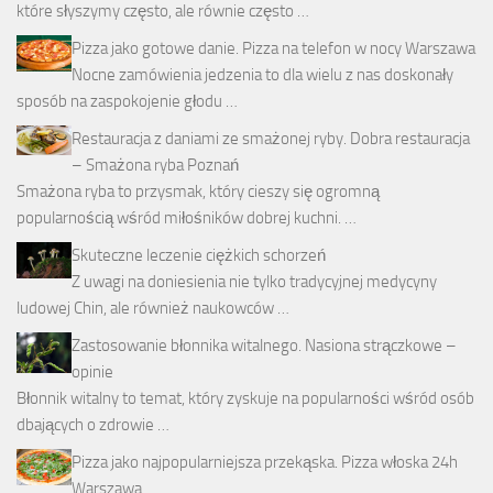
które słyszymy często, ale równie często …
Pizza jako gotowe danie. Pizza na telefon w nocy Warszawa
Nocne zamówienia jedzenia to dla wielu z nas doskonały
sposób na zaspokojenie głodu …
Restauracja z daniami ze smażonej ryby. Dobra restauracja
– Smażona ryba Poznań
Smażona ryba to przysmak, który cieszy się ogromną
popularnością wśród miłośników dobrej kuchni. …
Skuteczne leczenie ciężkich schorzeń
Z uwagi na doniesienia nie tylko tradycyjnej medycyny
ludowej Chin, ale również naukowców …
Zastosowanie błonnika witalnego. Nasiona strączkowe –
opinie
Błonnik witalny to temat, który zyskuje na popularności wśród osób
dbających o zdrowie …
Pizza jako najpopularniejsza przekąska. Pizza włoska 24h
Warszawa