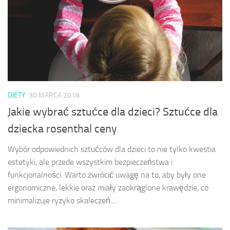
DIETY
30 MARCA 2018
Jakie wybrać sztućce dla dzieci? Sztućce dla
dziecka rosenthal ceny
Wybór odpowiednich sztućców dla dzieci to nie tylko kwestia
estetyki, ale przede wszystkim bezpieczeństwa i
funkcjonalności. Warto zwrócić uwagę na to, aby były one
ergonomiczne, lekkie oraz miały zaokrąglone krawędzie, co
minimalizuje ryzyko skaleczeń....