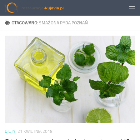
Przeskocz do treści
OTAGOWANO:
SMAŻONA RYBA POZNAŃ
DIETY
21 KWIETNIA 2018