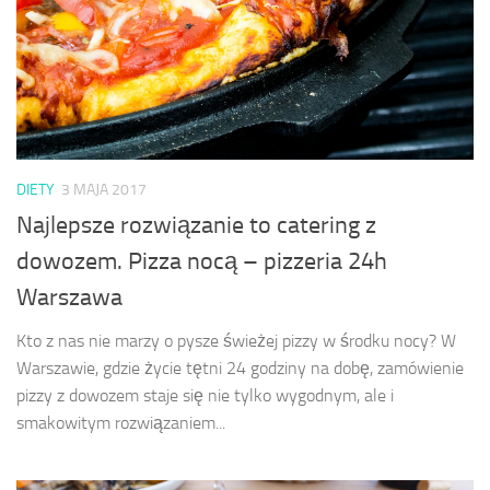
DIETY
3 MAJA 2017
Najlepsze rozwiązanie to catering z
dowozem. Pizza nocą – pizzeria 24h
Warszawa
Kto z nas nie marzy o pysze świeżej pizzy w środku nocy? W
Warszawie, gdzie życie tętni 24 godziny na dobę, zamówienie
pizzy z dowozem staje się nie tylko wygodnym, ale i
smakowitym rozwiązaniem...