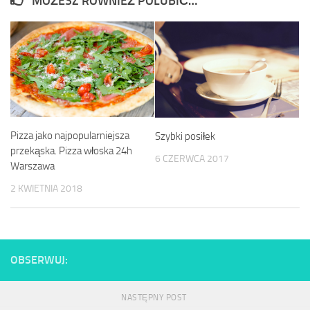
MOŻESZ RÓWNIEŻ POLUBIĆ…
Pizza jako najpopularniejsza
Szybki posiłek
przekąska. Pizza włoska 24h
6 CZERWCA 2017
Warszawa
2 KWIETNIA 2018
OBSERWUJ:
NASTĘPNY POST