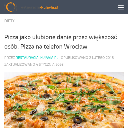
Przeskocz do treści
DIETY
Pizza jako ulubione danie przez większość
osób. Pizza na telefon Wrocław
PRZEZ
RESTAURACJA-KUJAVIA.PL
· OPUBLIKOWANO
2 LUTEGO 2018
·
ZAKTUALIZOWANO
4 STYCZNIA 2026