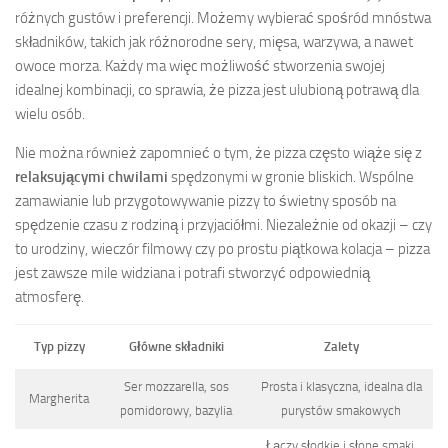
różnych gustów i preferencji. Możemy wybierać spośród mnóstwa
składników, takich jak różnorodne sery, mięsa, warzywa, a nawet
owoce morza. Każdy ma więc możliwość stworzenia swojej
idealnej kombinacji, co sprawia, że pizza jest ulubioną potrawą dla
wielu osób.
Nie można również zapomnieć o tym, że pizza często wiąże się z
relaksującymi chwilami
spędzonymi w gronie bliskich. Wspólne
zamawianie lub przygotowywanie pizzy to świetny sposób na
spędzenie czasu z rodziną i przyjaciółmi. Niezależnie od okazji – czy
to urodziny, wieczór filmowy czy po prostu piątkowa kolacja – pizza
jest zawsze mile widziana i potrafi stworzyć odpowiednią
atmosferę.
Typ pizzy
Główne składniki
Zalety
Ser mozzarella, sos
Prosta i klasyczna, idealna dla
Margherita
pomidorowy, bazylia
purystów smakowych
Łączy słodkie i słone smaki,