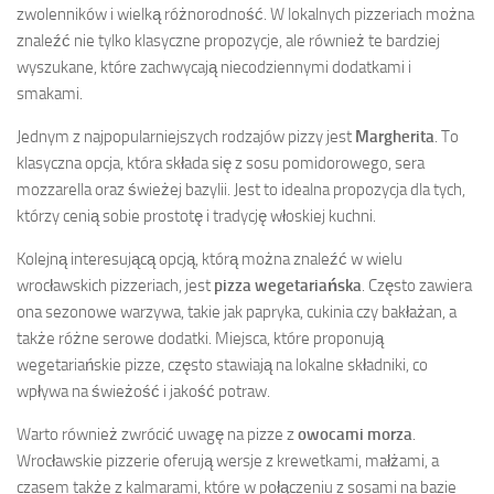
zwolenników i wielką różnorodność. W lokalnych pizzeriach można
znaleźć nie tylko klasyczne propozycje, ale również te bardziej
wyszukane, które zachwycają niecodziennymi dodatkami i
smakami.
Jednym z najpopularniejszych rodzajów pizzy jest
Margherita
. To
klasyczna opcja, która składa się z sosu pomidorowego, sera
mozzarella oraz świeżej bazylii. Jest to idealna propozycja dla tych,
którzy cenią sobie prostotę i tradycję włoskiej kuchni.
Kolejną interesującą opcją, którą można znaleźć w wielu
wrocławskich pizzeriach, jest
pizza wegetariańska
. Często zawiera
ona sezonowe warzywa, takie jak papryka, cukinia czy bakłażan, a
także różne serowe dodatki. Miejsca, które proponują
wegetariańskie pizze, często stawiają na lokalne składniki, co
wpływa na świeżość i jakość potraw.
Warto również zwrócić uwagę na pizze z
owocami morza
.
Wrocławskie pizzerie oferują wersje z krewetkami, małżami, a
czasem także z kalmarami, które w połączeniu z sosami na bazie