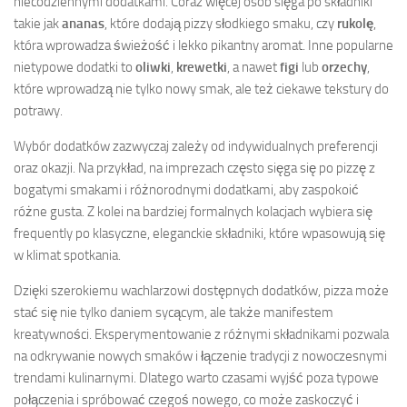
niecodziennymi dodatkami. Coraz więcej osób sięga po składniki
takie jak
ananas
, które dodają pizzy słodkiego smaku, czy
rukolę
,
która wprowadza świeżość i lekko pikantny aromat. Inne popularne
nietypowe dodatki to
oliwki
,
krewetki
, a nawet
figi
lub
orzechy
,
które wprowadzą nie tylko nowy smak, ale też ciekawe tekstury do
potrawy.
Wybór dodatków zazwyczaj zależy od indywidualnych preferencji
oraz okazji. Na przykład, na imprezach często sięga się po pizzę z
bogatymi smakami i różnorodnymi dodatkami, aby zaspokoić
różne gusta. Z kolei na bardziej formalnych kolacjach wybiera się
frequently po klasyczne, eleganckie składniki, które wpasowują się
w klimat spotkania.
Dzięki szerokiemu wachlarzowi dostępnych dodatków, pizza może
stać się nie tylko daniem sycącym, ale także manifestem
kreatywności. Eksperymentowanie z różnymi składnikami pozwala
na odkrywanie nowych smaków i łączenie tradycji z nowoczesnymi
trendami kulinarnymi. Dlatego warto czasami wyjść poza typowe
połączenia i spróbować czegoś nowego, co może zaskoczyć i