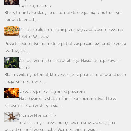
trądziku, rozstępy
Blizny to nie tylko ślady po ranach, ale także pamiątki po trudnych
doświadczeniach, …
Pizza jako ulubione danie przez większość osób. Pizza na
telefon Wrocław
Pizza to jedno z tych dań, które potrafi zaspokoić różnorodne gusta
i zachwycać …
Zastosowanie błonnika witalnego. Nasiona strączkowe –
opinie
Błonnik witalny to temat, który zyskuje na popularności wśród osób
dbających o zdrowie …
Jak zabezpieczyć się przed pożarem
Na człowieka czyhają różne niebezpieczeństwa. I to w
każdym miejscu w którym się …
Praca w Niemodlinie
Jeśli chcemy znaleźć pracę powinniśmy szukać jej na
wszystkie możliwe sposoby. Warto zarejestrować …