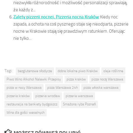
niezwykła różnorodność i możliwość personalizacji sprawiają,
że każdy z...
Zalety pizzerii nocnej. Pizzeria nocna Kraków
Kiedy noc
zapada, a ochota na coś pysznego staje się nieodparta, pizzerie
nocne w Krakowie stają się prawdziwym ratunkiem. Oferując
nie tylko...
Tagi:
bezglutenowe słodycze
dobre lokalne piwo Kraków
oleje roślinne
Piwo Wino Alkohol Nalewki Przepisy
pizza kraków
pizza nocą Warszawa
pizza w nocy Warszawa
pizza Warszawa 24h
pizza włoska warszawa
pizzeria kraków
pizzeria wrocław
pizzerie warszawa
restauracja na bankiety bydgoszcz
Smażona ryba Poznań
Wina dla gości weselnych