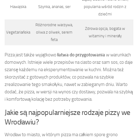
Hawajska
Szynka, ananas, ser
popularna wśród rodzin z
dziećmi
Różnorodne warzywa,
Zdrowa opcja, bogata w
Vegetariańska
oliwa z oliwek, serem
witaminy i minerały
feta
Pizza jest także wyjątkowo
łatwa do przygotowania
w warunkach
domowych. Istnieje wiele przepisów na ciasto oraz sam sos, co daje
szansę każdemu na eksperymentowanie w kuchni. Można też
skorzystać z gotowych produktów, co pozwala na szybkie
zrealizowanie tego smakołyku, nawet w zabieganym dniu. Warto
dodać, że pizza, w wersji na wynos czy dostawy, pozwala na szybką
i komfortową kolację bez potrzeby gotowania.
Jakie są najpopularniejsze rodzaje pizzy we
Wrocławiu?
Wrocław to miasto, w którym pizza ma całkiem spore grono