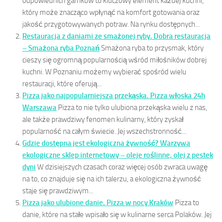
odpowiednich garnków to kluczowy element każdej kuchni,
który może znacząco wpłynąć na komfort gotowania oraz
jakość przygotowywanych potraw. Na rynku dostępnych...
Restauracja z daniami ze smażonej ryby. Dobra restauracja
– Smażona ryba Poznań
Smażona ryba to przysmak, który
cieszy się ogromną popularnością wśród miłośników dobrej
kuchni. W Poznaniu możemy wybierać spośród wielu
restauracji, które oferują...
Pizza jako najpopularniejsza przekąska. Pizza włoska 24h
Warszawa
Pizza to nie tylko ulubiona przekąska wielu z nas,
ale także prawdziwy fenomen kulinarny, który zyskał
popularność na całym świecie. Jej wszechstronność...
Gdzie dostępna jest ekologiczna żywność? Warzywa
ekologiczne sklep internetowy – oleje roślinne, olej z pestek
dyni
W dzisiejszych czasach coraz więcej osób zwraca uwagę
na to, co znajduje się na ich talerzu, a ekologiczna żywność
staje się prawdziwym...
Pizza jako ulubione danie. Pizza w nocy Kraków
Pizza to
danie, które na stałe wpisało się w kulinarne serca Polaków. Jej