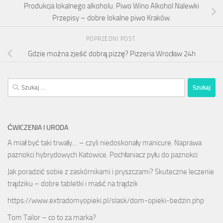
Produkcja lokalnego alkoholu. Piwo Wino Alkohol Nalewki
Przepisy – dobre lokalne piwo Kraków.
POPRZEDNI POST
Gdzie można zjeść dobrą pizzę? Pizzeria Wrocław 24h
Szukaj:
ĆWICZENIA I URODA
A miał być taki trwały… – czyli niedoskonały manicure. Naprawa
paznokci hybrydowych Katowice. Pochłaniacz pyłu do paznokci
Jak poradzić sobie z zaskórnikami i pryszczami? Skuteczne leczenie
trądziku – dobre tabletki i maść na trądzik
https://www.extradomyopieki.pl/slask/dom-opieki-bedzin.php
Tom Tailor – co to za marka?