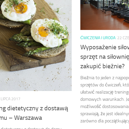
ĆWICZENIA I URODA
22 CZ
Wyposażenie siło
sprzęt na siłowni
zakupić bieżnie?
Bieżnia to jeden z najpop
sprzętów do ćwiczeń, kt
ułatwić realizację trenin
 LIPCA 2017
domowych warunkach. Je
możliwość dostosowania
ing dietetyczny z dostawą
sprawiają, że jest ideal
mu – Warszawa
zarówno dla początkujących