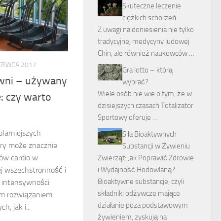
Skuteczne leczenie
ciężkich schorzeń
Z uwagi na doniesienia nie tylko
tradycyjnej medycyny ludowej
Chin, ale również naukowców …
ERWCA 2017
Gra lotto – którą
wni – używany
wybrać?
Wiele osób nie wie o tym, że w
ę: czy warto
dzisiejszych czasach Totalizator
Sportowy oferuje …
ularniejszych
Siła Bioaktywnych
óry może znacznie
Substancji w Żywieniu
gów cardio w
Zwierząt: Jak Poprawić Zdrowie
i Wydajność Hodowlaną?
j wszechstronność i
Bioaktywne substancje, czyli
 intensywności
składniki odżywcze mające
nym rozwiązaniem
działanie poza podstawowym
, jak i...
żywieniem, zyskują na