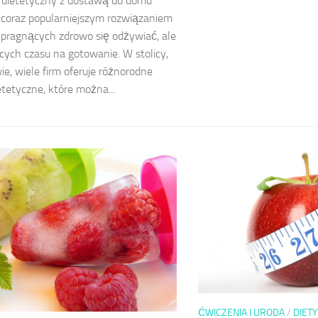
 dietetyczny z dostawą do domu
ę coraz popularniejszym rozwiązaniem
 pragnących zdrowo się odżywiać, ale
cych czasu na gotowanie. W stolicy,
e, wiele firm oferuje różnorodne
etetyczne, które można...
ĆWICZENIA I URODA
/
DIETY