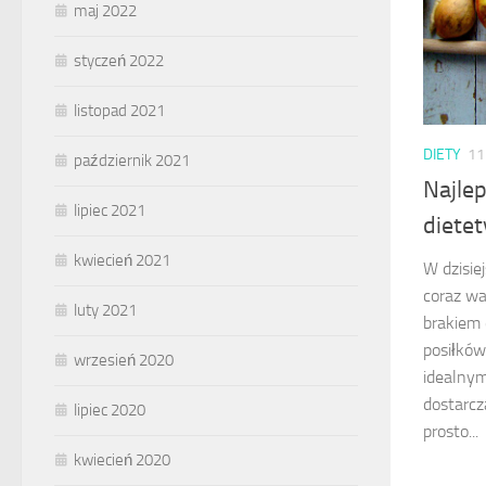
maj 2022
styczeń 2022
listopad 2021
DIETY
11
październik 2021
Najlep
lipiec 2021
diete
kwiecień 2021
W dzisie
coraz wa
luty 2021
brakiem 
posiłków
wrzesień 2020
idealnym
dostarcz
lipiec 2020
prosto...
kwiecień 2020