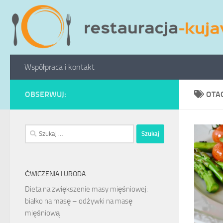
Przeskocz do treści
Współpraca i kontakt
OBSERWUJ:
OTA
Szukaj:
ĆWICZENIA I URODA
Dieta na zwiększenie masy mięśniowej:
białko na masę – odżywki na masę
mięśniową