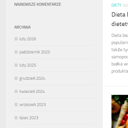
NAJNOWSZE KOMENTARZE
DIETY
22
Dieta
diete
ARCHIWA
Dieta be
luty 2026
popularn
także ty
październik 2025
samopocz
białka w
luty 2025
produkta
grudzień 2024
kwiecień 2024
wrzesień 2023
lipiec 2023