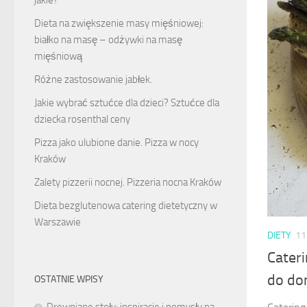
Dieta na zwiększenie masy mięśniowej:
białko na masę – odżywki na masę
mięśniową
Różne zastosowanie jabłek.
Jakie wybrać sztućce dla dzieci? Sztućce dla
dziecka rosenthal ceny
Pizza jako ulubione danie. Pizza w nocy
Kraków
Zalety pizzerii nocnej. Pizzeria nocna Kraków
Dieta bezglutenowa catering dietetyczny w
Warszawie
DIETY
11
Cater
do do
OSTATNIE WPISY
Drewniane stoły: inspiracje i pomysły na