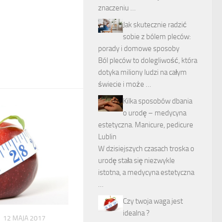
znaczeniu …
Jak skutecznie radzić
sobie z bólem pleców:
porady i domowe sposoby
Ból pleców to dolegliwość, która
dotyka miliony ludzi na całym
świecie i może …
Kilka sposobów dbania
o urodę – medycyna
estetyczna. Manicure, pedicure
Lublin
W dzisiejszych czasach troska o
urodę stała się niezwykle
istotna, a medycyna estetyczna
…
Czy twoja waga jest
idealna ?
12 MAJA 2017