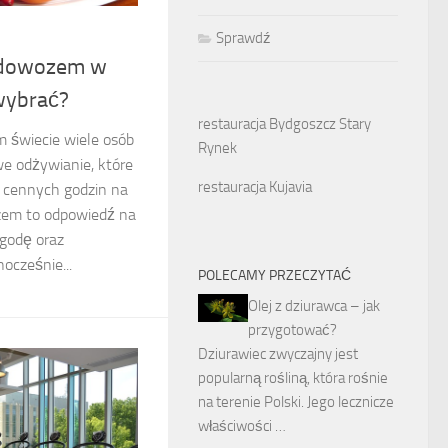
Sprawdź
z dowozem w
wybrać?
restauracja Bydgoszcz Stary
m świecie wiele osób
Rynek
e odżywianie, które
restauracja Kujavia
 cennych godzin na
zem to odpowiedź na
ygodę oraz
ocześnie...
POLECAMY PRZECZYTAĆ
Olej z dziurawca – jak
przygotować?
Dziurawiec zwyczajny jest
popularną rośliną, która rośnie
na terenie Polski. Jego lecznicze
właściwości …