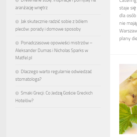
Catering
staje si
aranżację wnętrz
dla osób
Jak skutecznie radzić sobie z bólem
nie mają
pleców: porady i domowe sposoby
Warszawi
plany di
Ponadczasowe opowieści mistrzów –
Aleksander Dumas i Nicholas Sparks w
Matfel.pl
Dlaczego warto regularnie odwiedzać
stomatologa?
Smaki Grecji: Co Jedzą Goście Greckich
Hotelów?