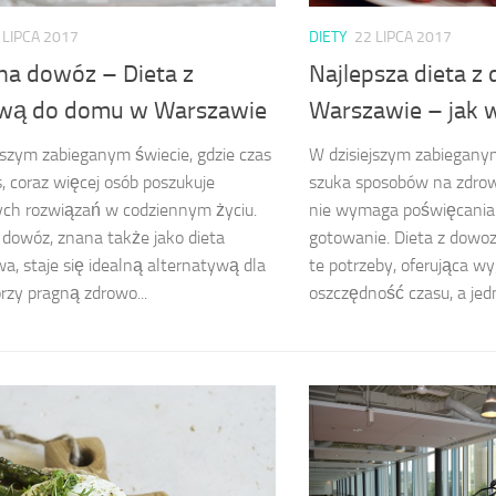
 LIPCA 2017
DIETY
22 LIPCA 2017
 na dowóz – Dieta z
Najlepsza dieta 
wą do domu w Warszawie
Warszawie – jak 
jszym zabieganym świecie, gdzie czas
W dzisiejszym zabiegany
s, coraz więcej osób poszukuje
szuka sposobów na zdrow
ch rozwiązań w codziennym życiu.
nie wymaga poświęcania
 dowóz, znana także jako dieta
gotowanie. Dieta z dowo
a, staje się idealną alternatywą dla
te potrzeby, oferująca w
órzy pragną zdrowo...
oszczędność czasu, a jedn