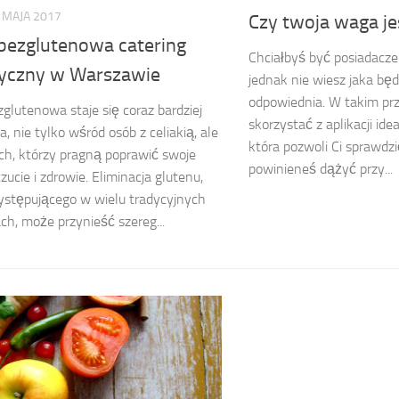
 MAJA 2017
Czy twoja waga jes
 bezglutenowa catering
Chciałbyś być posiadacze
tyczny w Warszawie
jednak nie wiesz jaka będ
odpowiednia. W takim pr
zglutenowa staje się coraz bardziej
skorzystać z aplikacji ide
a, nie tylko wśród osób z celiakią, ale
która pozwoli Ci sprawdzić
ch, którzy pragną poprawić swoje
powinieneś dążyć przy...
ucie i zdrowie. Eliminacja glutenu,
ystępującego w wielu tradycyjnych
ch, może przynieść szereg...