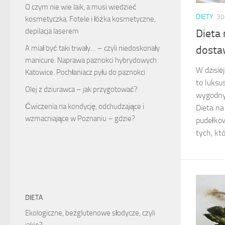
O czym nie wie laik, a musi wiedzieć
DIETY
30
kosmetyczka. Fotele i łóżka kosmetyczne,
depilacja laserem
Dieta
dosta
A miał być taki trwały… – czyli niedoskonały
manicure. Naprawa paznokci hybrydowych
W dzisie
Katowice. Pochłaniacz pyłu do paznokci
to luksu
Olej z dziurawca – jak przygotować?
wygodny
Ćwiczenia na kondycję, odchudzające i
Dieta na
wzmacniające w Poznaniu – gdzie?
pudełkow
tych, kt
DIETA
Ekologiczne, bezglutenowe słodycze, czyli
jakie?