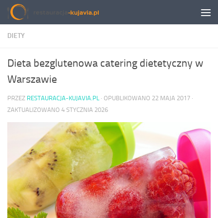
Przeskocz do treści
DIETY
Dieta bezglutenowa catering dietetyczny w
Warszawie
PRZEZ
RESTAURACJA-KUJAVIA.PL
· OPUBLIKOWANO
22 MAJA 2017
·
ZAKTUALIZOWANO
4 STYCZNIA 2026