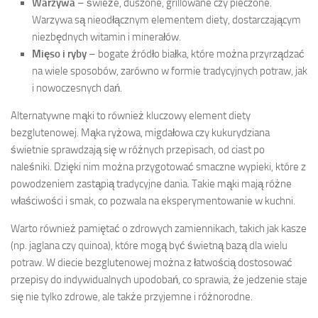
Warzywa
– świeże, duszone, grillowane czy pieczone.
Warzywa są nieodłącznym elementem diety, dostarczającym
niezbędnych witamin i minerałów.
Mięso i ryby
– bogate źródło białka, które można przyrządzać
na wiele sposobów, zarówno w formie tradycyjnych potraw, jak
i nowoczesnych dań.
Alternatywne mąki to również kluczowy element diety
bezglutenowej. Mąka ryżowa, migdałowa czy kukurydziana
świetnie sprawdzają się w różnych przepisach, od ciast po
naleśniki. Dzięki nim można przygotować smaczne wypieki, które z
powodzeniem zastąpią tradycyjne dania. Takie mąki mają różne
właściwości i smak, co pozwala na eksperymentowanie w kuchni.
Warto również pamiętać o zdrowych zamiennikach, takich jak kasze
(np. jaglana czy quinoa), które mogą być świetną bazą dla wielu
potraw. W diecie bezglutenowej można z łatwością dostosować
przepisy do indywidualnych upodobań, co sprawia, że jedzenie staje
się nie tylko zdrowe, ale także przyjemne i różnorodne.