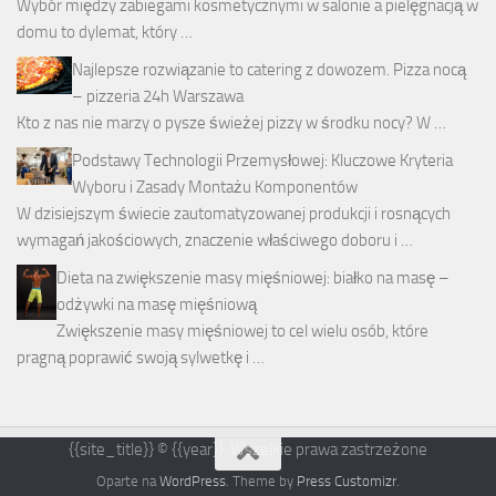
Wybór między zabiegami kosmetycznymi w salonie a pielęgnacją w
domu to dylemat, który …
Najlepsze rozwiązanie to catering z dowozem. Pizza nocą
– pizzeria 24h Warszawa
Kto z nas nie marzy o pysze świeżej pizzy w środku nocy? W …
Podstawy Technologii Przemysłowej: Kluczowe Kryteria
Wyboru i Zasady Montażu Komponentów
W dzisiejszym świecie zautomatyzowanej produkcji i rosnących
wymagań jakościowych, znaczenie właściwego doboru i …
Dieta na zwiększenie masy mięśniowej: białko na masę –
odżywki na masę mięśniową
Zwiększenie masy mięśniowej to cel wielu osób, które
pragną poprawić swoją sylwetkę i …
{{site_title}} © {{year}}. Wszelkie prawa zastrzeżone
Oparte na
WordPress
. Theme by
Press Customizr
.