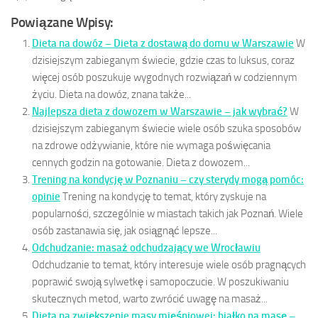
Powiązane Wpisy:
Dieta na dowóz – Dieta z dostawą do domu w Warszawie
W
dzisiejszym zabieganym świecie, gdzie czas to luksus, coraz
więcej osób poszukuje wygodnych rozwiązań w codziennym
życiu. Dieta na dowóz, znana także...
Najlepsza dieta z dowozem w Warszawie – jak wybrać?
W
dzisiejszym zabieganym świecie wiele osób szuka sposobów
na zdrowe odżywianie, które nie wymaga poświęcania
cennych godzin na gotowanie. Dieta z dowozem...
Trening na kondycję w Poznaniu – czy sterydy mogą pomóc:
opinie
Trening na kondycję to temat, który zyskuje na
popularności, szczególnie w miastach takich jak Poznań. Wiele
osób zastanawia się, jak osiągnąć lepsze...
Odchudzanie: masaż odchudzający we Wrocławiu
Odchudzanie to temat, który interesuje wiele osób pragnących
poprawić swoją sylwetkę i samopoczucie. W poszukiwaniu
skutecznych metod, warto zwrócić uwagę na masaż...
Dieta na zwiększenie masy mięśniowej: białko na masę –