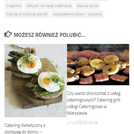
l-arginina
odżywki na masę mięśniową
sterydy opinie
trening na kondycję poznań
wyposażenie siłowni - używane
MOŻESZ RÓWNIEŻ POLUBIĆ…
Czy warto skorzystać z usług
cateringowych? Catering grill:
usługi Cateringowe w
Warszawie
21 LUTEGO 2018
Catering dietetyczny z
dostawą do domu –