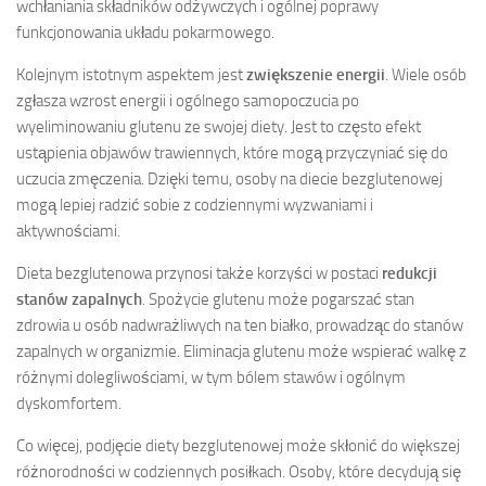
wchłaniania składników odżywczych i ogólnej poprawy
funkcjonowania układu pokarmowego.
Kolejnym istotnym aspektem jest
zwiększenie energii
. Wiele osób
zgłasza wzrost energii i ogólnego samopoczucia po
wyeliminowaniu glutenu ze swojej diety. Jest to często efekt
ustąpienia objawów trawiennych, które mogą przyczyniać się do
uczucia zmęczenia. Dzięki temu, osoby na diecie bezglutenowej
mogą lepiej radzić sobie z codziennymi wyzwaniami i
aktywnościami.
Dieta bezglutenowa przynosi także korzyści w postaci
redukcji
stanów zapalnych
. Spożycie glutenu może pogarszać stan
zdrowia u osób nadwrażliwych na ten białko, prowadząc do stanów
zapalnych w organizmie. Eliminacja glutenu może wspierać walkę z
różnymi dolegliwościami, w tym bólem stawów i ogólnym
dyskomfortem.
Co więcej, podjęcie diety bezglutenowej może skłonić do większej
różnorodności w codziennych posiłkach. Osoby, które decydują się