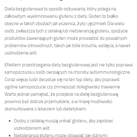
Dieta bezglutenowa to sposób odżywiania, który polega na
całkowitym wyeliminowaniu glutenu z diety. Gluten to białko
obecne w takich zbożach jak pszenica, żyto i jęczmień. Dla wielu
osób, zwłaszcza tych z celiakią lub nietolerancją glutenu, spożycie
produktów zawierających gluten może prowadzić do poważnych
problemów zdrowotnych, takich jak bóle brzucha, wzdęcia, a nawet
uszkodzenie jelit.
Efektem przestrzegania diety bezglutenowej jest nie tylko poprawa
samopoczucia u osób cierpiących na choroby autoimmunologiczne.
Coraz więcej ludzi decyduje się na ten typ diety, aby poprawić
ogólne samopoczucie czy zmniejszyć dolegliwości trawienne.
Warto jednak pamiętać, że przejście na dietę bezglutenową
powinno być dobrze przemyślane, a w miarę możliwości
skonsultowane z lekarzem lub dietetykiem.
Osoby z celiakią muszą unikać glutenu, aby zapobiec
uszkodzeniom jelit.
Nietolerancja glutenu może objawiać się różnymi