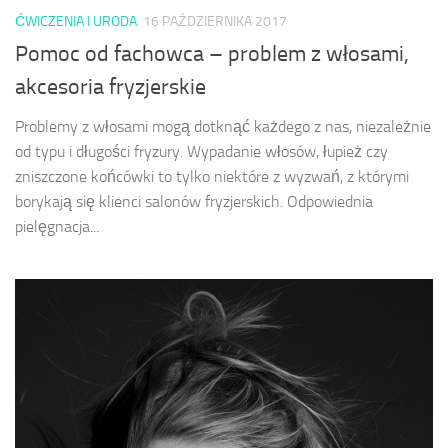
ĆWICZENIA I URODA
16 PAŹDZIERNIKA 2017
Pomoc od fachowca – problem z włosami,
akcesoria fryzjerskie
Problemy z włosami mogą dotknąć każdego z nas, niezależnie
od typu i długości fryzury. Wypadanie włosów, łupież czy
zniszczone końcówki to tylko niektóre z wyzwań, z którymi
borykają się klienci salonów fryzjerskich. Odpowiednia
pielęgnacja...