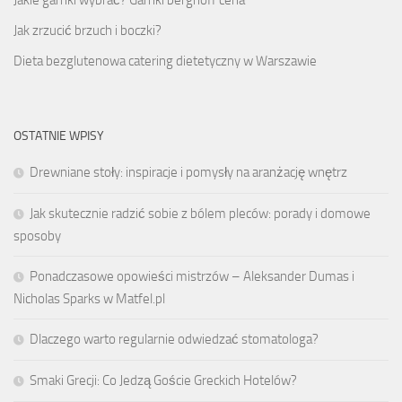
Jakie garnki wybrać? Garnki berghoff cena
Jak zrzucić brzuch i boczki?
Dieta bezglutenowa catering dietetyczny w Warszawie
OSTATNIE WPISY
Drewniane stoły: inspiracje i pomysły na aranżację wnętrz
Jak skutecznie radzić sobie z bólem pleców: porady i domowe
sposoby
Ponadczasowe opowieści mistrzów – Aleksander Dumas i
Nicholas Sparks w Matfel.pl
Dlaczego warto regularnie odwiedzać stomatologa?
Smaki Grecji: Co Jedzą Goście Greckich Hotelów?