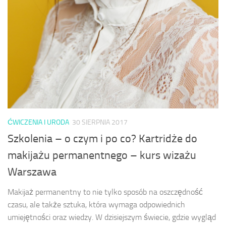
ĆWICZENIA I URODA
30 SIERPNIA 2017
Szkolenia – o czym i po co? Kartridże do
makijażu permanentnego – kurs wizażu
Warszawa
Makijaż permanentny to nie tylko sposób na oszczędność
czasu, ale także sztuka, która wymaga odpowiednich
umiejętności oraz wiedzy. W dzisiejszym świecie, gdzie wygląd