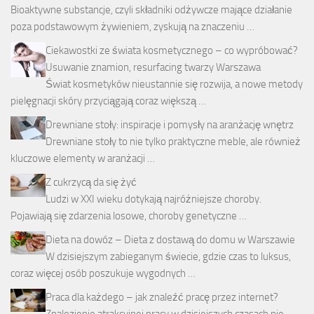
Bioaktywne substancje, czyli składniki odżywcze mające działanie
poza podstawowym żywieniem, zyskują na znaczeniu …
Ciekawostki ze świata kosmetycznego – co wypróbować?
Usuwanie znamion, resurfacing twarzy Warszawa
Świat kosmetyków nieustannie się rozwija, a nowe metody
pielęgnacji skóry przyciągają coraz większą …
Drewniane stoły: inspiracje i pomysły na aranżację wnętrz
Drewniane stoły to nie tylko praktyczne meble, ale również
kluczowe elementy w aranżacji …
Z cukrzycą da się żyć
Ludzi w XXI wieku dotykają najróżniejsze choroby.
Pojawiają się zdarzenia losowe, choroby genetyczne …
Dieta na dowóz – Dieta z dostawą do domu w Warszawie
W dzisiejszym zabieganym świecie, gdzie czas to luksus,
coraz więcej osób poszukuje wygodnych …
Praca dla każdego – jak znaleźć pracę przez internet?