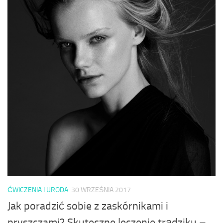
ĆWICZENIA I URODA
30 WRZEŚNIA 2017
Jak poradzić sobie z zaskórnikami i
pryszczami? Skuteczne leczenie trądziku –