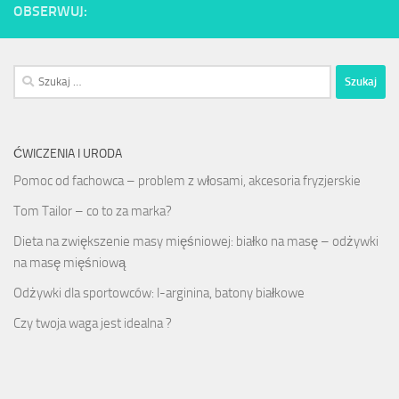
OBSERWUJ:
Szukaj:
ĆWICZENIA I URODA
Pomoc od fachowca – problem z włosami, akcesoria fryzjerskie
Tom Tailor – co to za marka?
Dieta na zwiększenie masy mięśniowej: białko na masę – odżywki
na masę mięśniową
Odżywki dla sportowców: l-arginina, batony białkowe
Czy twoja waga jest idealna ?