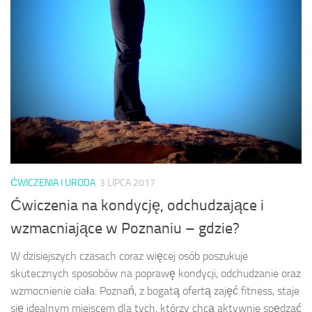
ĆWICZENIA I URODA
3 LIPCA 2017
Ćwiczenia na kondycję, odchudzające i
wzmacniające w Poznaniu – gdzie?
W dzisiejszych czasach coraz więcej osób poszukuje
skutecznych sposobów na poprawę kondycji, odchudzanie oraz
wzmocnienie ciała. Poznań, z bogatą ofertą zajęć fitness, staje
się idealnym miejscem dla tych, którzy chcą aktywnie spędzać