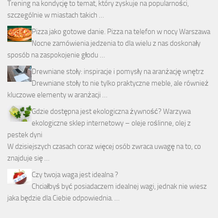
Trening na kondycję to temat, który zyskuje na popularności,
szczególnie w miastach takich …
Pizza jako gotowe danie. Pizza na telefon w nocy Warszawa
Nocne zamówienia jedzenia to dla wielu z nas doskonały
sposób na zaspokojenie głodu …
Drewniane stoły: inspiracje i pomysły na aranżację wnętrz
Drewniane stoły to nie tylko praktyczne meble, ale również
kluczowe elementy w aranżacji …
Gdzie dostępna jest ekologiczna żywność? Warzywa
ekologiczne sklep internetowy – oleje roślinne, olej z
pestek dyni
W dzisiejszych czasach coraz więcej osób zwraca uwagę na to, co
znajduje się …
Czy twoja waga jest idealna ?
Chciałbyś być posiadaczem idealnej wagi, jednak nie wiesz
jaka będzie dla Ciebie odpowiednia. …