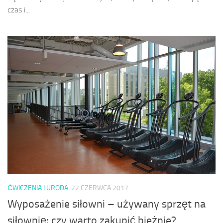
czas i...
ĆWICZENIA I URODA
22 CZERWCA 2017
Wyposażenie siłowni – używany sprzęt na
siłownię: czy warto zakupić bieżnie?