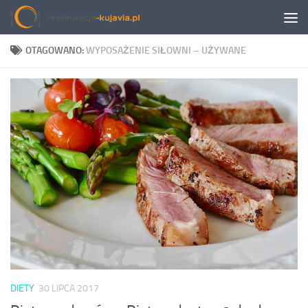
Przeskocz do treści
OTAGOWANO:
WYPOSAŻENIE SIŁOWNI – UŻYWANE
DIETY
30 LIPCA 2017