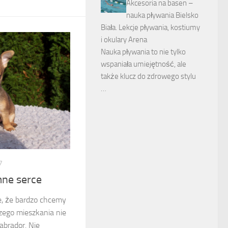
Akcesoria na basen –
nauka pływania Bielsko
Biała. Lekcje pływania, kostiumy
i okulary Arena
Nauka pływania to nie tylko
wspaniała umiejętność, ale
także klucz do zdrowego stylu
…
7
mne serce
e, że bardzo chcemy
zego mieszkania nie
abrador. Nie