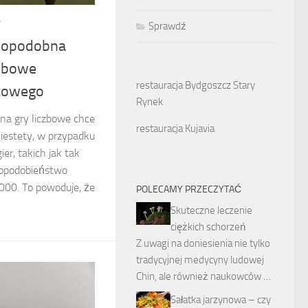
7
Sprawdź
wdopodobna
czbowe
restauracja Bydgoszcz Stary
rtowego
Rynek
 na gry liczbowe chce
restauracja Kujavia
iestety, w przypadku
ier, takich jak tak
dopodobieństwo
000. To powoduje, że
POLECAMY PRZECZYTAĆ
Skuteczne leczenie
ciężkich schorzeń
Z uwagi na doniesienia nie tylko
tradycyjnej medycyny ludowej
Chin, ale również naukowców …
Sałatka jarzynowa – czy