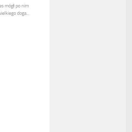
es mógł po nim
ielkiego doga...