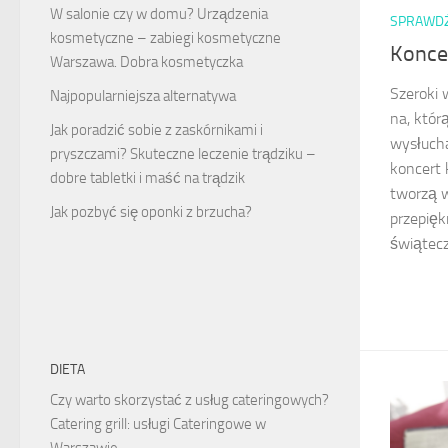
W salonie czy w domu? Urządzenia
SPRAWD
kosmetyczne – zabiegi kosmetyczne
Konce
Warszawa. Dobra kosmetyczka
Szeroki 
Najpopularniejsza alternatywa
na, któr
Jak poradzić sobie z zaskórnikami i
wysłuch
pryszczami? Skuteczne leczenie trądziku –
koncert
dobre tabletki i maść na trądzik
tworzą w
Jak pozbyć się oponki z brzucha?
przepięk
świąteczn
DIETA
Czy warto skorzystać z usług cateringowych?
Catering grill: usługi Cateringowe w
Warszawie