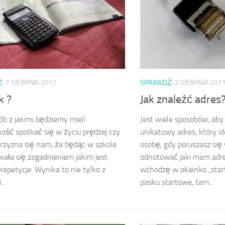
Ź
7 SIERPNIA 2017
SPRAWDŹ
2 SIERPNIA 201
k ?
Jak znaleźć adres
ób z jakimi będziemy mieli
Jest wiele sposobów, aby
ość spotkać się w życiu prędzej czy
unikatowy adres, który id
przyzna się nam, że będąc w szkole
osobę, gdy poruszasz się 
wała się zagadnieniem jakim jest
odnotować jaki mam adres
orepetycje. Wynika to nie tylko z
wchodzę w okienko „start
..
pasku startowe, tam...