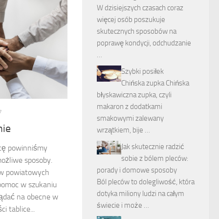
W dzisiejszych czasach coraz
więcej osób poszukuje
skutecznych sposobów na
poprawę kondycji, odchudzanie
…
Szybki posiłek
Chińska zupka Chińska
błyskawiczna zupka, czyli
makaron z dodatkami
7
smakowymi zalewany
nie
wrzątkiem, bije …
Jak skutecznie radzić
acę powinniśmy
sobie z bólem pleców:
możliwe sposoby.
porady i domowe sposoby
 w powiatowych
Ból pleców to dolegliwość, która
 pomoc w szukaniu
dotyka miliony ludzi na całym
lądać na obecne w
świecie i może …
 tablice...