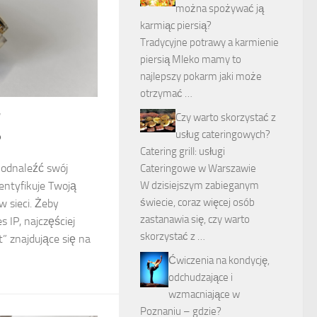
można spożywać ją
karmiąc piersią?
Tradycyjne potrawy a karmienie
piersią Mleko mamy to
najlepszy pokarm jaki może
otrzymać …
7
Czy warto skorzystać z
usług cateringowych?
?
Catering grill: usługi
 odnaleźć swój
Cateringowe w Warszawie
entyfikuje Twoją
W dzisiejszym zabieganym
świecie, coraz więcej osób
w sieci. Żeby
zastanawia się, czy warto
 IP, najczęściej
skorzystać z …
” znajdujące się na
Ćwiczenia na kondycję,
odchudzające i
wzmacniające w
Poznaniu – gdzie?