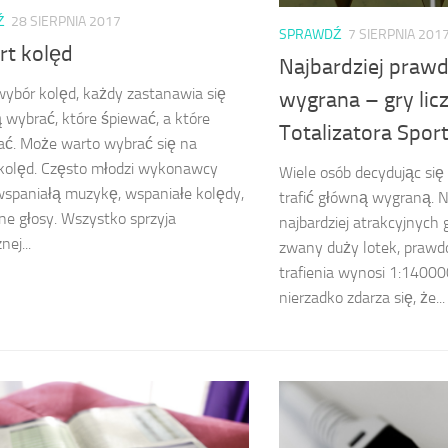
Ź
28 SIERPNIA 2017
SPRAWDŹ
7 SIERPNIA 201
rt kolęd
Najbardziej pra
wybór kolęd, każdy zastanawia się
wygrana – gry li
ą wybrać, które śpiewać, a które
Totalizatora Spo
ać. Może warto wybrać się na
 kolęd. Często młodzi wykonawcy
Wiele osób decydując się
spaniałą muzykę, wspaniałe kolędy,
trafić główną wygraną. N
ne głosy. Wszystko sprzyja
najbardziej atrakcyjnych g
ej...
zwany duży lotek, praw
trafienia wynosi 1:14000
nierzadko zdarza się, że...