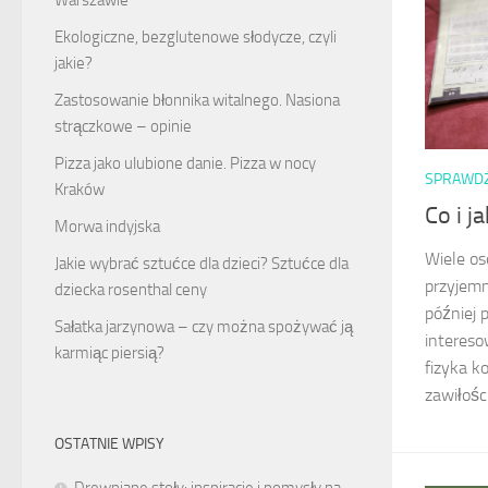
Ekologiczne, bezglutenowe słodycze, czyli
jakie?
Zastosowanie błonnika witalnego. Nasiona
strączkowe – opinie
Pizza jako ulubione danie. Pizza w nocy
SPRAWD
Kraków
Co i ja
Morwa indyjska
Wiele os
Jakie wybrać sztućce dla dzieci? Sztućce dla
przyjemn
dziecka rosenthal ceny
później 
Sałatka jarzynowa – czy można spożywać ją
intereso
karmiąc piersią?
fizyka k
zawiłości.
OSTATNIE WPISY
Drewniane stoły: inspiracje i pomysły na