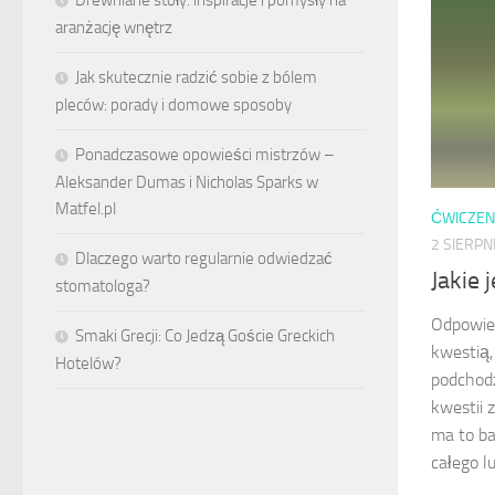
aranżację wnętrz
Jak skutecznie radzić sobie z bólem
pleców: porady i domowe sposoby
Ponadczasowe opowieści mistrzów –
Aleksander Dumas i Nicholas Sparks w
Matfel.pl
ĆWICZENI
2 SIERPN
Dlaczego warto regularnie odwiedzać
Jakie 
stomatologa?
Odpowie
Smaki Grecji: Co Jedzą Goście Greckich
kwestią,
Hotelów?
podchodz
kwestii 
ma to b
całego l