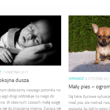
Ź
7 KWIETNIA 2017
SPRAWDŹ
6 STYCZNIA 201
okojna dusza
Mały pies – ogro
tórym obdarzamy naszego potomka na
 jego drogi oddziałuje na niego do
Są takie życiowe sytuacj
ycia. W obecnych czasach małą wagę
mieć psa, ale metraż nas
a się do znaczenia imienia. Zwraca się
pozwala, by był to spory l