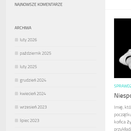
NAJNOWSZE KOMENTARZE
ARCHIWA
luty 2026
październik 2025
luty 2025
grudzień 2024
SPRAWD
kwiecień 2024
Niesp
wrzesień 2023
Imię, k
początku
lipiec 2023
końca ż
przykład