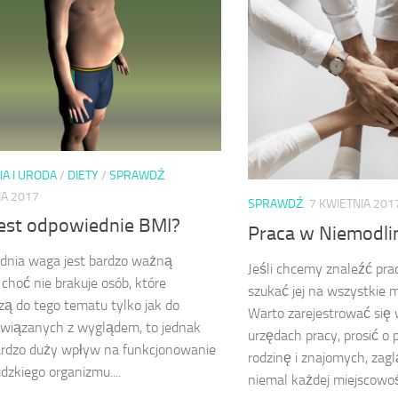
A I URODA
/
DIETY
/
SPRAWDŹ
IA 2017
SPRAWDŹ
7 KWIETNIA 201
jest odpowiednie BMI?
Praca w Niemodli
dnia waga jest bardzo ważną
Jeśli chcemy znaleźć pr
 choć nie brakuje osób, które
szukać jej na wszystkie 
ą do tego tematu tylko jak do
Warto zarejestrować się
związanych z wyglądem, to jednak
urzędach pracy, prosić o
ardzo duży wpływ na funkcjonowanie
rodzinę i znajomych, zag
udzkiego organizmu....
niemal każdej miejscowości