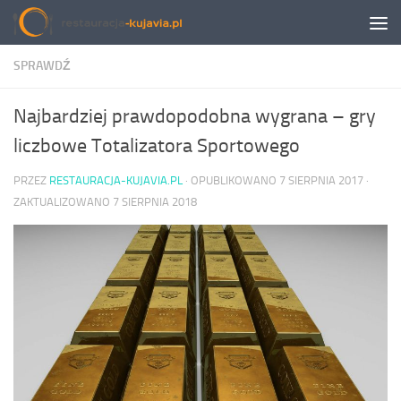
Przeskocz do treści
SPRAWDŹ
Najbardziej prawdopodobna wygrana – gry
liczbowe Totalizatora Sportowego
PRZEZ
RESTAURACJA-KUJAVIA.PL
· OPUBLIKOWANO
7 SIERPNIA 2017
·
ZAKTUALIZOWANO
7 SIERPNIA 2018