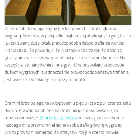
Wiele osób decydując się na gry liczbowe chce trafić główną
wygraną. Niestety, w przypadku najbardziej atrakcyjnych gier, takich
jak tak zwany duży lotek, prawdopodobieństwo trafienia wynosi
1:14000000. To powoduje, że nierzadko zdarza się, że żaden z
graczy nie ma szczęśliwej kombinacji liczb na swoim kuponie. Na
szczęście istnieją również inne gry, które pozwalają na zdobycie
dużych wygranych, a jednocześnie prawdopodobieństwo trafienia
jest wyższe. Do takich gier należy mini lotto.
Gra mini lotto polega na wytypowaniu pięciu liczb z puli czterdziestu
dwóch. Prawdopodobieństwo trafienia jest dość wysokie, co
można zauważyć.
Mini lotto statystyki
pokazują, że praktycznie
każdego dnia przynajmniej jedna osoba trafia główną wygraną.
Warto przy tym pamiętać, że statystyki tej gry często mówią