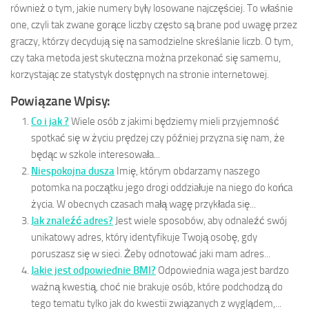
również o tym, jakie numery były losowane najczęściej. To właśnie
one, czyli tak zwane gorące liczby często są brane pod uwagę przez
graczy, którzy decydują się na samodzielne skreślanie liczb. O tym,
czy taka metoda jest skuteczna można przekonać się samemu,
korzystając ze statystyk dostępnych na stronie internetowej.
Powiązane Wpisy:
Co i jak ?
Wiele osób z jakimi będziemy mieli przyjemność
spotkać się w życiu prędzej czy później przyzna się nam, że
będąc w szkole interesowała...
Niespokojna dusza
Imię, którym obdarzamy naszego
potomka na początku jego drogi oddziałuje na niego do końca
życia. W obecnych czasach małą wagę przykłada się...
Jak znaleźć adres?
Jest wiele sposobów, aby odnaleźć swój
unikatowy adres, który identyfikuje Twoją osobę, gdy
poruszasz się w sieci. Żeby odnotować jaki mam adres...
Jakie jest odpowiednie BMI?
Odpowiednia waga jest bardzo
ważną kwestią, choć nie brakuje osób, które podchodzą do
tego tematu tylko jak do kwestii związanych z wyglądem,...