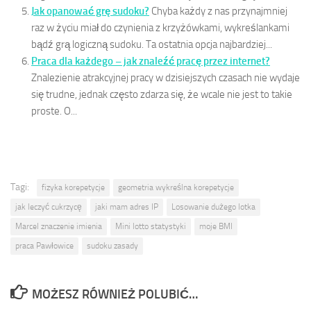
Jak opanować grę sudoku?
Chyba każdy z nas przynajmniej
raz w życiu miał do czynienia z krzyżówkami, wykreślankami
bądź grą logiczną sudoku. Ta ostatnia opcja najbardziej...
Praca dla każdego – jak znaleźć pracę przez internet?
Znalezienie atrakcyjnej pracy w dzisiejszych czasach nie wydaje
się trudne, jednak często zdarza się, że wcale nie jest to takie
proste. O...
Tagi:
fizyka korepetycje
geometria wykreślna korepetycje
jak leczyć cukrzycę
jaki mam adres IP
Losowanie dużego lotka
Marcel znaczenie imienia
Mini lotto statystyki
moje BMI
praca Pawłowice
sudoku zasady
MOŻESZ RÓWNIEŻ POLUBIĆ…