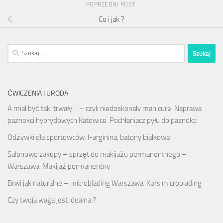
POPRZEDNI POST
Co i jak ?
Szukaj:
ĆWICZENIA I URODA
A miał być taki trwały… – czyli niedoskonały manicure. Naprawa
paznokci hybrydowych Katowice. Pochłaniacz pyłu do paznokci
Odżywki dla sportowców: l-arginina, batony białkowe
Salonowe zakupy – sprzęt do makijażu permanentnego –
Warszawa. Makijaż permanentny
Brwi jak naturalne – microblading Warszawa. Kurs microblading
Czy twoja waga jest idealna ?