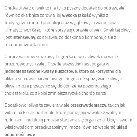
Grecka oliwa z oliwek to nie tylko pyszny dodatek do potraw, ale
również skarbnica zdrowia. Jej
wysoka jakość
wynika z
tradycyjnych metod produkcji oraz wyjątkowych warunków
klimatycznych Grecji, które sprzyjają uprawie oliwek. Smak tej oliwy
jest
intensywny
, co sprawia, że doskonale komponuje się z
różnorodnymi daniami.
Oprócz walorów smakowych, grecka oliwa z oliwek ma wiele
prozdrowotnych zalet. Przede wszystkim jest bogata w
jednonienasycone kwasy tłuszczowe
, które są korzystne dla
układu sercowo-naczyniowego. Regularne spożywanie oliwy z
oliwek może przyczynić się do obniżenia poziomu złego
cholesterolu, co z kolei zmniejsza ryzyko chorób serca.
Dodatkowo, oliwa ta zawiera wiele
przeciwutleniaczy
, takich jak
witamina E oraz polifenole, które pomagają w walce z wolnymi
rodnikami i redukują procesy starzenia się organizmu. Dzięki swoim
właściwościom przeciwzapalnym, może również wspierać
układ
odpornościowy
.