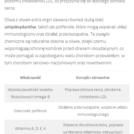
poziomu cholesterolu LDL, co przyczynia się do lepszego zdrowia
serca.
Oliwa z oliwek extra virgin zawiera również dużą ilość
antyoksydantów
, takich jak polifenole, które mogą wspierać układ
immunologiczny oraz działać przeciwzapalnie. Te związki
chemiczne są naturalnie obecne w oliwie, dzięki czemu
wspomagają ochronę komórek przed stresem oksydacyjnym, co
może pomagać w zapobieganiu wielu chorobom przewlekłym, w
tym chorobom sercowo-naczyniowym oraz nowotworom.
Właściwość
Korzyści zdrowotne
Wysoka zawartość kwasów
Poprawa zdrowia serca, obniżenie
tłuszczowych omega-9
cholesterolu LDL
Działanie przeciwzapalne, wsparcie układu
Obecność polifenoli
immunologicznego
Wsparcie dla zdrowia skóry, poprawa
Witaminy A, D, E, K
wchłaniania składników odżywczych