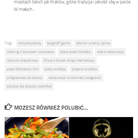
miastach takich jak Kraków, gdzie tradycja i jakość idą w parze.
W małych...
Tagi:
antyoksydanty
berghoff garnki
błonnik witalny opinie
catering z dowozem warszawa
dobra pizza Wrocław
dobra restauracja
nasiona strączkowe
Oliwa z oliwek sklep internetowy
pizza Warszawa 24h
pizza wrocław
pizzeria wrocław
podgrzewacz do talerzy
restauracja na bankiety bydgoszcz
sztućce dla dziecka rosenthal
MOŻESZ RÓWNIEŻ POLUBIĆ…