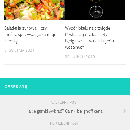
Sałatka jarzynowa – czy
Wybór lokalu na przyjęcie.
można spożywać ją karmiąc
Restauracja na bankiety
piersią?
Bydgoszcz – wina dla gości
weselnych
9 KWIETNIA 2021
28 LUTEGO 2018
OBSERWUJ:
NASTĘPNY POST
Jakie garnki wybrać? Garnki berghoff cena
POPRZEDNI POST