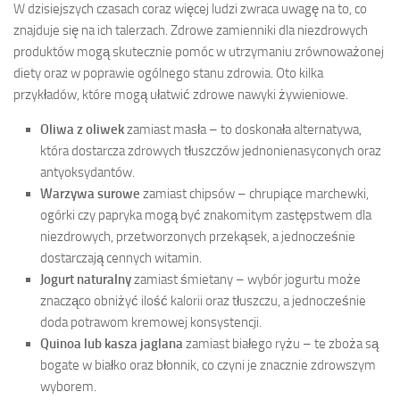
W dzisiejszych czasach coraz więcej ludzi zwraca uwagę na to, co
znajduje się na ich talerzach. Zdrowe zamienniki dla niezdrowych
produktów mogą skutecznie pomóc w utrzymaniu zrównoważonej
diety oraz w poprawie ogólnego stanu zdrowia. Oto kilka
przykładów, które mogą ułatwić zdrowe nawyki żywieniowe.
Oliwa z oliwek
zamiast masła – to doskonała alternatywa,
która dostarcza zdrowych tłuszczów jednonienasyconych oraz
antyoksydantów.
Warzywa surowe
zamiast chipsów – chrupiące marchewki,
ogórki czy papryka mogą być znakomitym zastępstwem dla
niezdrowych, przetworzonych przekąsek, a jednocześnie
dostarczają cennych witamin.
Jogurt naturalny
zamiast śmietany – wybór jogurtu może
znacząco obniżyć ilość kalorii oraz tłuszczu, a jednocześnie
doda potrawom kremowej konsystencji.
Quinoa lub kasza jaglana
zamiast białego ryżu – te zboża są
bogate w białko oraz błonnik, co czyni je znacznie zdrowszym
wyborem.