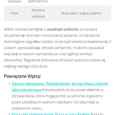
pieczywo
pełnoziarnisty
Pieczone
Frytki
Mniej kalorii, więcej witamin
warzywa
Warto również pamiętać o
uważnym jedzeniu
, co oznacza
skupienie się na smaku i konsystencji jedzenia. Umożliwia to
dostrzeganie sygnałów sytości, co sprzyja redukcji przejadania się. Z
czasem, wprowadzając zdrowe zamienniki, możemy zauważyć
poprawę w naszym samopoczuciu oraz ogólnej kondycji
zdrowotnej. Regularne dokonanie zdrowych wyborów stanie się
częścią naszego stylu życia.
Powiązane Wpisy:
Zdrowe odżywianie. Antyoksydanty, grecka oliwa z oliwek
sklep internetowy
Antyoksydanty to kluczowe składniki w
zdrowej diecie, które mogą pomóc w ochronie organizmu
przed szkodliwymi wolnymi rodnikami. Ich obecność w
codziennym menu...
Pizza jako ulubione danie. Pizza w nocy Kraków
Pizza to