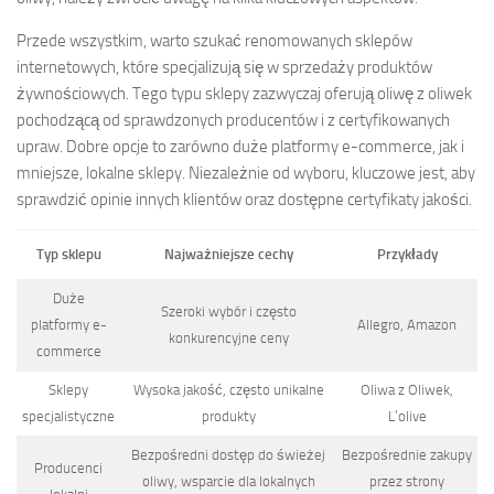
Przede wszystkim, warto szukać renomowanych sklepów
internetowych, które specjalizują się w sprzedaży produktów
żywnościowych. Tego typu sklepy zazwyczaj oferują oliwę z oliwek
pochodzącą od sprawdzonych producentów i z certyfikowanych
upraw. Dobre opcje to zarówno duże platformy e-commerce, jak i
mniejsze, lokalne sklepy. Niezależnie od wyboru, kluczowe jest, aby
sprawdzić opinie innych klientów oraz dostępne certyfikaty jakości.
Typ sklepu
Najważniejsze cechy
Przykłady
Duże
Szeroki wybór i często
platformy e-
Allegro, Amazon
konkurencyjne ceny
commerce
Sklepy
Wysoka jakość, często unikalne
Oliwa z Oliwek,
specjalistyczne
produkty
L’olive
Bezpośredni dostęp do świeżej
Bezpośrednie zakupy
Producenci
oliwy, wsparcie dla lokalnych
przez strony