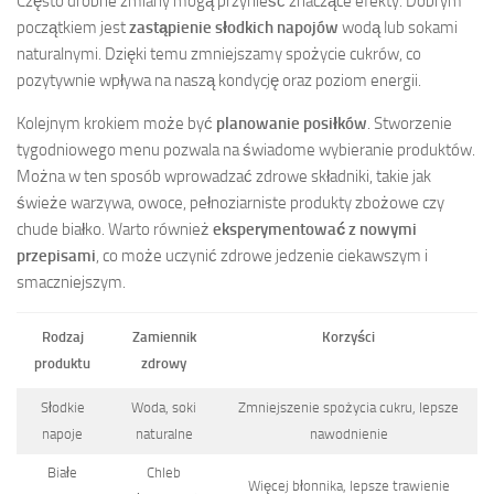
Często drobne zmiany mogą przynieść znaczące efekty. Dobrym
początkiem jest
zastąpienie słodkich napojów
wodą lub sokami
naturalnymi. Dzięki temu zmniejszamy spożycie cukrów, co
pozytywnie wpływa na naszą kondycję oraz poziom energii.
Kolejnym krokiem może być
planowanie posiłków
. Stworzenie
tygodniowego menu pozwala na świadome wybieranie produktów.
Można w ten sposób wprowadzać zdrowe składniki, takie jak
świeże warzywa, owoce, pełnoziarniste produkty zbożowe czy
chude białko. Warto również
eksperymentować z nowymi
przepisami
, co może uczynić zdrowe jedzenie ciekawszym i
smaczniejszym.
Rodzaj
Zamiennik
Korzyści
produktu
zdrowy
Słodkie
Woda, soki
Zmniejszenie spożycia cukru, lepsze
napoje
naturalne
nawodnienie
Białe
Chleb
Więcej błonnika, lepsze trawienie