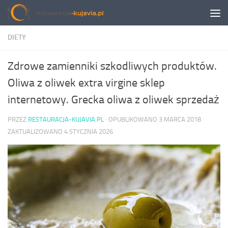
Przeskocz do treści
DIETY
Zdrowe zamienniki szkodliwych produktów.
Oliwa z oliwek extra virgine sklep
internetowy. Grecka oliwa z oliwek sprzedaż
PRZEZ
RESTAURACJA-KUJAVIA.PL
· OPUBLIKOWANO
3 MARCA 2018
·
ZAKTUALIZOWANO
4 STYCZNIA 2026