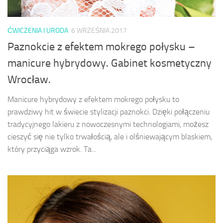
ĆWICZENIA I URODA
6 WRZEŚNIA 2017
Paznokcie z efektem mokrego połysku –
manicure hybrydowy. Gabinet kosmetyczny
Wrocław.
Manicure hybrydowy z efektem mokrego połysku to
prawdziwy hit w świecie stylizacji paznokci. Dzięki połączeniu
tradycyjnego lakieru z nowoczesnymi technologiami, możesz
cieszyć się nie tylko trwałością, ale i olśniewającym blaskiem,
który przyciąga wzrok. Ta...