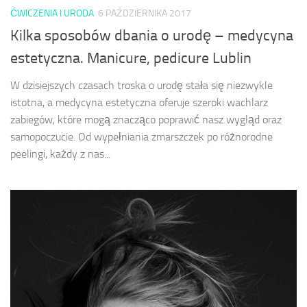
ĆWICZENIA I URODA
6 PAŹDZIERNIKA 2017
Kilka sposobów dbania o urodę – medycyna
estetyczna. Manicure, pedicure Lublin
W dzisiejszych czasach troska o urodę stała się niezwykle
istotna, a medycyna estetyczna oferuje szeroki wachlarz
zabiegów, które mogą znacząco poprawić nasz wygląd oraz
samopoczucie. Od wypełniania zmarszczek po różnorodne
peelingi, każdy z nas...