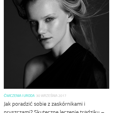
ĆWICZENIA I URODA
30 WRZEŚNIA 2017
Jak poradzić sobie z zaskórnikami i
pryszczami? Skuteczne leczenie trądziku –