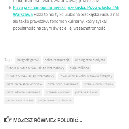
funkcjonalności. Warto zwrócić uwagę na to, aby...
Pizza jako najpopularniejsza przekąska. Pizza włoska 24h
Warszawa
Pizza to nie tylko ulubiona przekąska wielu z nas,
ale także prawdziwy fenomen kulinarny, który zyskał
popularność na całym świecie. Jej wszechstronność...
Tagi:
berghoff garnki
dobra restauracja
ekologiczne słodycze
Grecka oliwa z oliwek sklep internetowy
oleje roślinne
Oliwa z oliwek sklep internetowy
Piwo Wino Alkohol Nalewki Przepisy
pizza na telefon Wrocław
pizza nocą Warszawa
pizza w nocy kraków
pizza włoska warszawa
pizzeria wrocław
pizzerie kraków
pizzerie warszawa
podgrzewacz do talerzy
MOŻESZ RÓWNIEŻ POLUBIĆ…