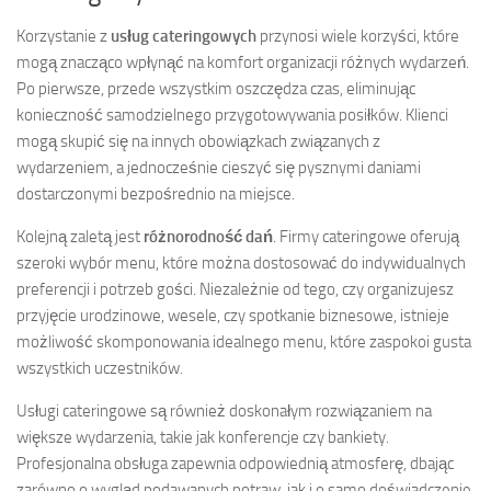
Korzystanie z
usług cateringowych
przynosi wiele korzyści, które
mogą znacząco wpłynąć na komfort organizacji różnych wydarzeń.
Po pierwsze, przede wszystkim oszczędza czas, eliminując
konieczność samodzielnego przygotowywania posiłków. Klienci
mogą skupić się na innych obowiązkach związanych z
wydarzeniem, a jednocześnie cieszyć się pysznymi daniami
dostarczonymi bezpośrednio na miejsce.
Kolejną zaletą jest
różnorodność dań
. Firmy cateringowe oferują
szeroki wybór menu, które można dostosować do indywidualnych
preferencji i potrzeb gości. Niezależnie od tego, czy organizujesz
przyjęcie urodzinowe, wesele, czy spotkanie biznesowe, istnieje
możliwość skomponowania idealnego menu, które zaspokoi gusta
wszystkich uczestników.
Usługi cateringowe są również doskonałym rozwiązaniem na
większe wydarzenia, takie jak konferencje czy bankiety.
Profesjonalna obsługa zapewnia odpowiednią atmosferę, dbając
zarówno o wygląd podawanych potraw, jak i o samo doświadczenie