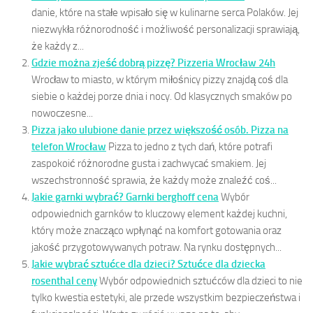
danie, które na stałe wpisało się w kulinarne serca Polaków. Jej
niezwykła różnorodność i możliwość personalizacji sprawiają,
że każdy z...
Gdzie można zjeść dobrą pizzę? Pizzeria Wrocław 24h
Wrocław to miasto, w którym miłośnicy pizzy znajdą coś dla
siebie o każdej porze dnia i nocy. Od klasycznych smaków po
nowoczesne...
Pizza jako ulubione danie przez większość osób. Pizza na
telefon Wrocław
Pizza to jedno z tych dań, które potrafi
zaspokoić różnorodne gusta i zachwycać smakiem. Jej
wszechstronność sprawia, że każdy może znaleźć coś...
Jakie garnki wybrać? Garnki berghoff cena
Wybór
odpowiednich garnków to kluczowy element każdej kuchni,
który może znacząco wpłynąć na komfort gotowania oraz
jakość przygotowywanych potraw. Na rynku dostępnych...
Jakie wybrać sztućce dla dzieci? Sztućce dla dziecka
rosenthal ceny
Wybór odpowiednich sztućców dla dzieci to nie
tylko kwestia estetyki, ale przede wszystkim bezpieczeństwa i