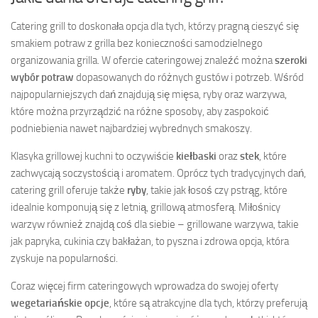
Catering grill to doskonała opcja dla tych, którzy pragną cieszyć się
smakiem potraw z grilla bez konieczności samodzielnego
organizowania grilla. W ofercie cateringowej znaleźć można
szeroki
wybór potraw
dopasowanych do różnych gustów i potrzeb. Wśród
najpopularniejszych dań znajdują się mięsa, ryby oraz warzywa,
które można przyrządzić na różne sposoby, aby zaspokoić
podniebienia nawet najbardziej wybrednych smakoszy.
Klasyka grillowej kuchni to oczywiście
kiełbaski
oraz
stek
, które
zachwycają soczystością i aromatem. Oprócz tych tradycyjnych dań,
catering grill oferuje także
ryby
, takie jak łosoś czy pstrąg, które
idealnie komponują się z letnią, grillową atmosferą. Miłośnicy
warzyw również znajdą coś dla siebie – grillowane warzywa, takie
jak papryka, cukinia czy bakłażan, to pyszna i zdrowa opcja, która
zyskuje na popularności.
Coraz więcej firm cateringowych wprowadza do swojej oferty
wegetariańskie opcje
, które są atrakcyjne dla tych, którzy preferują