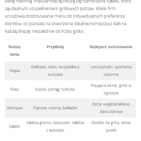
dietę roślinną. Popularnością cieszą się różnorodne sałatki, które
są idealnym uzupełnieniem grillowych potraw. Wiele firm
umożliwia dostosowanie menu do indywidualnych preferencji
klientów, co pozwala na stworzenie idealnej kompozycji dań na
każdą okazję, niezależnie od liczby gości.
Rodzaj
Przykłady
Najlepsze zastosowanie
dania
Kiełbaski, steki, skrzydełka z
Uroczystości, spotkania
Mięsa
kurczaka
rodzinne
Przyjęcia letnie, grille w
Ryby
Łosoś, pstrąg, tuńczyk
ogrodzie
Opcje wegetariańskie,
Warzywa
Papryka, cukinia, bakłażan
dania zdrowe
Sałatka grecka, tabbouleh, sałatka
Dodatki do grilla, lekkie
Sałatki
z awokado
posiłki