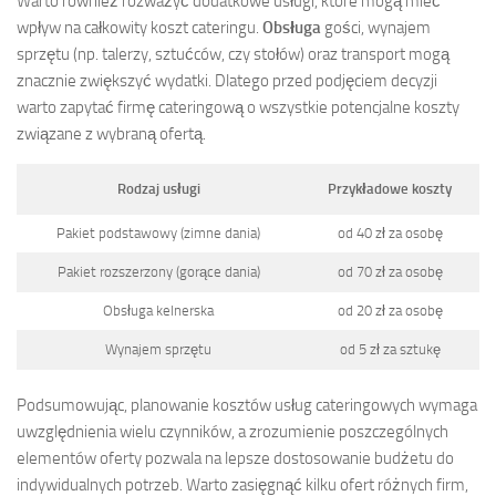
Warto również rozważyć dodatkowe usługi, które mogą mieć
wpływ na całkowity koszt cateringu.
Obsługa
gości, wynajem
sprzętu (np. talerzy, sztućców, czy stołów) oraz transport mogą
znacznie zwiększyć wydatki. Dlatego przed podjęciem decyzji
warto zapytać firmę cateringową o wszystkie potencjalne koszty
związane z wybraną ofertą.
Rodzaj usługi
Przykładowe koszty
Pakiet podstawowy (zimne dania)
od 40 zł za osobę
Pakiet rozszerzony (gorące dania)
od 70 zł za osobę
Obsługa kelnerska
od 20 zł za osobę
Wynajem sprzętu
od 5 zł za sztukę
Podsumowując, planowanie kosztów usług cateringowych wymaga
uwzględnienia wielu czynników, a zrozumienie poszczególnych
elementów oferty pozwala na lepsze dostosowanie budżetu do
indywidualnych potrzeb. Warto zasięgnąć kilku ofert różnych firm,