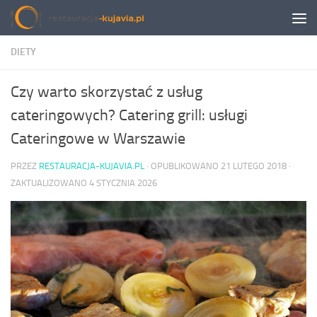
Przeskocz do treści
DIETY
Czy warto skorzystać z usług
cateringowych? Catering grill: usługi
Cateringowe w Warszawie
PRZEZ
RESTAURACJA-KUJAVIA.PL
· OPUBLIKOWANO
21 LUTEGO 2018
·
ZAKTUALIZOWANO
4 STYCZNIA 2026