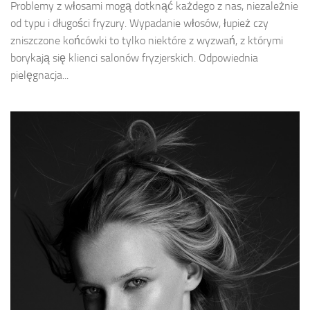
Problemy z włosami mogą dotknąć każdego z nas, niezależnie
od typu i długości fryzury. Wypadanie włosów, łupież czy
zniszczone końcówki to tylko niektóre z wyzwań, z którymi
borykają się klienci salonów fryzjerskich. Odpowiednia
pielęgnacja...