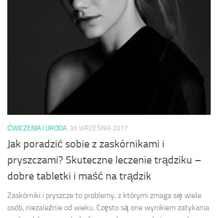
ĆWICZENIA I URODA
30 WRZEŚNIA 2017
Jak poradzić sobie z zaskórnikami i
pryszczami? Skuteczne leczenie trądziku –
dobre tabletki i maść na trądzik
Zaskórniki i pryszcze to problemy, z którymi zmaga się wiele
osób, niezależnie od wieku. Często są one wynikiem zatykania