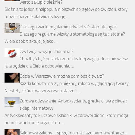
warto zakupić bieżnie?
Bieżnia to jeden z najpopularniejszych sprzętów do ćwiczeń, który
może znacznie ułatwić realizację …
Dlaczego warto regularnie odwiedzać stomatologa?
Dlaczego regularne wizyty u stomatologa są tak istotne?
Wiele osób traktuje je jako …
Czy twoja waga jest idealna ?
Chciałbyś być posiadaczem idealnej wagi, jednak nie wiesz
jaka będzie dla Ciebie odpowiednia. …
Gdzie w Warszawie można odmłodzić twarz?
Każda kobieta marzy o pięknej, młodo wyglądającej twarzy.
Niestety, skóra twarzy zaczyna starzeć …
Zdrowe odżywianie. Antyoksydanty, grecka oliwa z oliwek
sklep internetowy
Antyoksydanty to kluczowe składniki w zdrowej diecie, które mogą
pomóc w ochronie organizmu …
Salonowe zakupy – sprzęt do makijażu permanentnego –