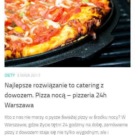
DIETY
3 MAJA 2017
Najlepsze rozwiązanie to catering z
dowozem. Pizza nocą – pizzeria 24h
Warszawa
Kto z nas nie marzy o pysze świeżej pizzy w środku nocy? W
Warszawie, gdzie życie tętni 24 godziny na dobę, zamówienie
pizzy z dowozem staje się nie tylko wygodnym, ale i