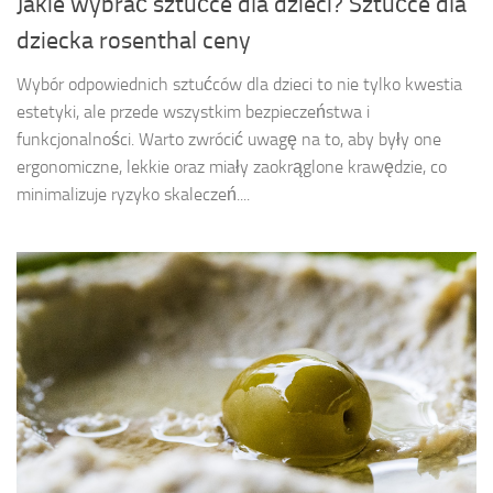
Jakie wybrać sztućce dla dzieci? Sztućce dla
dziecka rosenthal ceny
Wybór odpowiednich sztućców dla dzieci to nie tylko kwestia
estetyki, ale przede wszystkim bezpieczeństwa i
funkcjonalności. Warto zwrócić uwagę na to, aby były one
ergonomiczne, lekkie oraz miały zaokrąglone krawędzie, co
minimalizuje ryzyko skaleczeń....