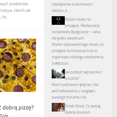
owych produktów.
odprężenie w domowym
natyw, takich jak
zaciszu, a …
 to...
Wybór lokalu na
przyjęcie. Restauracja
na bankiety Bydgoszcz – wina
dla gości weselnych
Wybór odpowiedniego lokalu na
przyjęcie to kluczowy krok w
organizacji udanego wydarzenia,
zwłaszcza …
Jak pozbyć się oponki z
brzucha?
Niech podniesie rękę ten, kto
jest zadowolony z wyglądu
swojego brzucha i nie …
Smaki Grecji: Co Jedzą
ć dobrą pizzę?
Goście Greckich
 24h