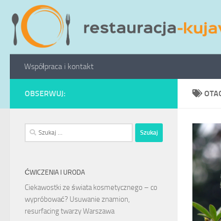
Przeskocz do treści
Współpraca i kontakt
OBSERWUJ:
OTA
Szukaj:
ĆWICZENIA I URODA
Ciekawostki ze świata kosmetycznego – co
wypróbować? Usuwanie znamion,
resurfacing twarzy Warszawa