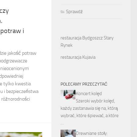
czy
Sprawdź
.
potraw i
restauracja Bydgoszcz Stary
Rynek
dzie jakość potraw
restauracja Kujavia
 podgrzewacze
ę nieocenionym
dpowiedniej
e tylko kwestia
POLECAMY PRZECZYTAĆ
u i bezpieczeństwa
Koncert kolęd
 różnorodności
Szeroki wybór kolęd,
każdy zastanawia się na, którą
wybrać, które śpiewać, a które
…
Drewniane stoły: