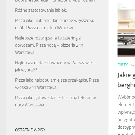
Różne zastosowanie jabłek.
Pizza jako ulubione danie przez większość
osób. Pizza na telefon Wrocław
Najlepsze rozwiązanie to catering z
dowozem. Pizza nocą – pizzeria 24h
Warszawa
Najlepsza dieta z dowozem w Warszawie –
DIETY
14
jak wybrać?
Jakie 
Pizza jako najpopularniejsza przekąska. Pizza
bergh
włoska 24h Warszawa
Wybór o
Pizza jako gotowe danie. Pizza na telefon w
element 
nocy Warszawa
wpłynąć 
przygot
dostępny
OSTATNIE WPISY
Berghoff