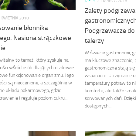
DIETY
21 MARCA 2018
Zalety podgrzewa
 KWIETNIA 2018
gastronomicznych
sowanie błonnika
Podgrzewacze do 
nego. Nasiona strączkowe
talerzy
ie
W świecie gastronomii, g
witalny to temat, który zyskuje na
ma kluczowe znaczenie,
ości wśród osób dbających o zdrowie
gastronomiczne stają si
łowe funkcjonowanie organizmu. Jego
wsparciem. Utrzymanie o
ści są nieocenione, a szczególnie w
temperatury potraw to ni
ie układu pokarmowego, gdzie
komfortu, ale także smak
rawienie i reguluje poziom cukru...
serwowanych dań. Dzięki
dostępnych...