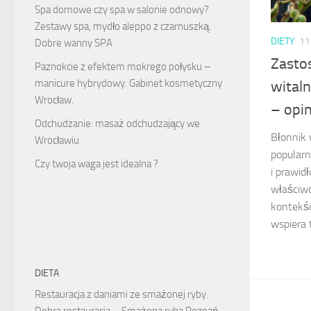
Spa domowe czy spa w salonie odnowy?
Zestawy spa, mydło aleppo z czarnuszką.
DIETY
11
Dobre wanny SPA
Zasto
Paznokcie z efektem mokrego połysku –
manicure hybrydowy. Gabinet kosmetyczny
wital
Wrocław.
– opin
Odchudzanie: masaż odchudzający we
Błonnik 
Wrocławiu
popularn
Czy twoja waga jest idealna ?
i prawid
właściwo
kontekśc
wspiera t
DIETA
Restauracja z daniami ze smażonej ryby.
Dobra restauracja – Smażona ryba Poznań