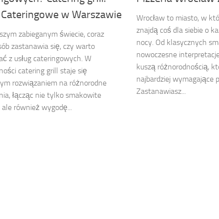
i Cateringowe w Warszawie
Wrocław to miasto, w któ
znajdą coś dla siebie o ka
jszym zabieganym świecie, coraz
nocy. Od klasycznych s
sób zastanawia się, czy warto
nowoczesne interpretacje,
ać z usług cateringowych. W
kuszą różnorodnością, k
ości catering grill staje się
najbardziej wymagające p
nym rozwiązaniem na różnorodne
Zastanawiasz...
ia, łącząc nie tylko smakowite
 ale również wygodę...