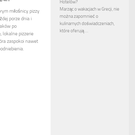
Hotelów?
Marząc o wakacjach w Grecji, nie
rym miłośnicy pizzy
można zapomnieć o
żdej porze dnia i
kulinarnych doświadczeniach,
maków po
które oferują …
 lokalne pizzerie
tóra zaspokoi nawet
odniebienia.