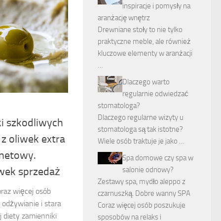
inspiracje i pomysły na
aranżację wnętrz
Drewniane stoły to nie tylko
praktyczne meble, ale również
kluczowe elementy w aranżacji
…
Dlaczego warto
regularnie odwiedzać
stomatologa?
Dlaczego regularne wizyty u
i szkodliwych
stomatologa są tak istotne?
z oliwek extra
Wiele osób traktuje je jako …
rnetowy.
Spa domowe czy spa w
iwek sprzedaż
salonie odnowy?
Zestawy spa, mydło aleppo z
oraz więcej osób
czarnuszką. Dobre wanny SPA
odżywianie i stara
Coraz więcej osób poszukuje
 diety zamienniki
sposobów na relaks i