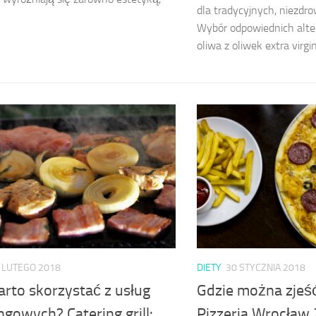
dla tradycyjnych, niezdr
Wybór odpowiednich alter
oliwa z oliwek extra virgin,
 LUTEGO 2018
DIETY
30 STYCZNIA 2018
arto skorzystać z usług
Gdzie można zjeś
ngowych? Catering grill:
Pizzeria Wrocław