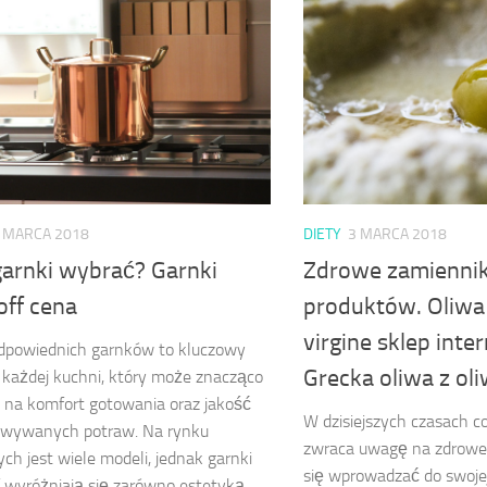
 MARCA 2018
DIETY
3 MARCA 2018
garnki wybrać? Garnki
Zdrowe zamiennik
off cena
produktów. Oliwa 
virgine sklep inte
dpowiednich garnków to kluczowy
Grecka oliwa z ol
każdej kuchni, który może znacząco
na komfort gotowania oraz jakość
W dzisiejszych czasach c
owywanych potraw. Na rynku
zwraca uwagę na zdrowe 
ch jest wiele modeli, jednak garnki
się wprowadzać do swojej
 wyróżniają się zarówno estetyką,