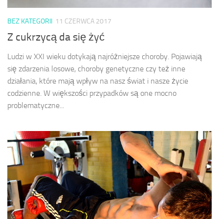
BEZ KATEGORII
11 CZERWCA 2017
Z cukrzycą da się żyć
Ludzi w XXI wieku dotykają najróżniejsze choroby. Pojawiają
się zdarzenia losowe, choroby genetyczne czy też inne
działania, które mają wpływ na nasz świat i nasze życie
codzienne. W większości przypadków są one mocno
problematyczne...