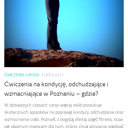
ĆWICZENIA I URODA
3 LIPCA 2017
Ćwiczenia na kondycję, odchudzające i
wzmacniające w Poznaniu – gdzie?
W dzisiejszych czasach coraz więcej osób poszukuje
skutecznych sposobów na poprawę kondycji, odchudzanie oraz
wzmocnienie ciała. Poznań, z bogatą ofertą zajęć fitness, staje
się idealnym miejscem dla tych, którzy chcą aktywnie spędzać