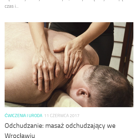
czas i...
ĆWICZENIA I URODA
11 CZERWCA 2017
Odchudzanie: masaż odchudzający we
Wrocławiu