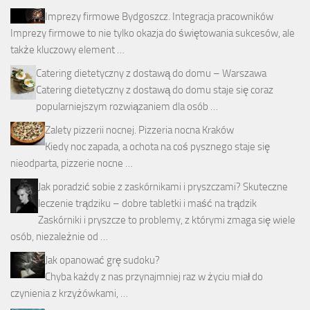
Imprezy firmowe Bydgoszcz. Integracja pracowników
Imprezy firmowe to nie tylko okazja do świętowania sukcesów, ale
także kluczowy element …
Catering dietetyczny z dostawą do domu – Warszawa
Catering dietetyczny z dostawą do domu staje się coraz
popularniejszym rozwiązaniem dla osób …
Zalety pizzerii nocnej. Pizzeria nocna Kraków
Kiedy noc zapada, a ochota na coś pysznego staje się
nieodparta, pizzerie nocne …
Jak poradzić sobie z zaskórnikami i pryszczami? Skuteczne
leczenie trądziku – dobre tabletki i maść na trądzik
Zaskórniki i pryszcze to problemy, z którymi zmaga się wiele
osób, niezależnie od …
Jak opanować grę sudoku?
Chyba każdy z nas przynajmniej raz w życiu miał do
czynienia z krzyżówkami, …