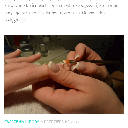
zniszczone końcówki to tylko niektóre z wyzwań, z którymi
borykają się klienci salonów fryzjerskich. Odpowiednia
pielęgnacja...
ĆWICZENIA I URODA
6 PAŹDZIERNIKA 2017