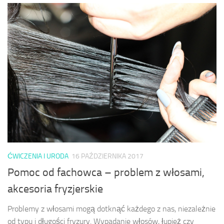
ĆWICZENIA I URODA
16 PAŹDZIERNIKA 2017
Pomoc od fachowca – problem z włosami,
akcesoria fryzjerskie
Problemy z włosami mogą dotknąć każdego z nas, niezależnie
od typu i długości fryzury. Wypadanie włosów, łupież czy