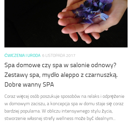
ĆWICZENIA I URODA
6 LISTOPADA 2017
Spa domowe czy spa w salonie odnowy?
Zestawy spa, mydło aleppo z czarnuszką.
Dobre wanny SPA
Coraz więcej osób poszukuje sposobów na relaks i odprężenie
w domowym zaciszu, a koncepcja spa w domu staje się coraz
bardziej popularna. W obliczu intensywnego stylu życia,
stworzenie własnej strefy wellness może być idealnym...