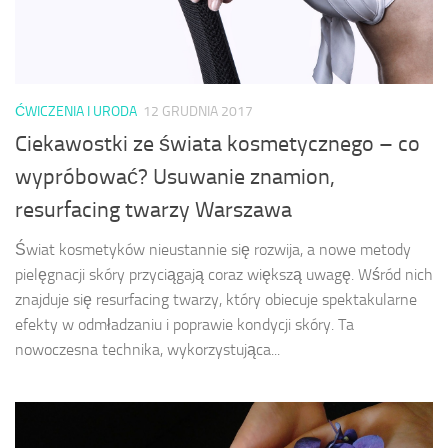
ĆWICZENIA I URODA
12 GRUDNIA 2017
Ciekawostki ze świata kosmetycznego – co
wypróbować? Usuwanie znamion,
resurfacing twarzy Warszawa
Świat kosmetyków nieustannie się rozwija, a nowe metody
pielęgnacji skóry przyciągają coraz większą uwagę. Wśród nich
znajduje się resurfacing twarzy, który obiecuje spektakularne
efekty w odmładzaniu i poprawie kondycji skóry. Ta
nowoczesna technika, wykorzystująca...