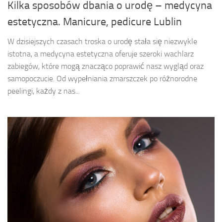
Kilka sposobów dbania o urodę – medycyna
estetyczna. Manicure, pedicure Lublin
W dzisiejszych czasach troska o urodę stała się niezwykle
istotna, a medycyna estetyczna oferuje szeroki wachlarz
zabiegów, które mogą znacząco poprawić nasz wygląd oraz
samopoczucie. Od wypełniania zmarszczek po różnorodne
peelingi, każdy z nas...