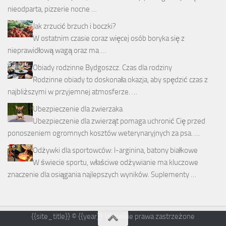
nieodparta, pizzerie nocne …
Jak zrzucić brzuch i boczki?
W ostatnim czasie coraz więcej osób boryka się z
nieprawidłową wagą oraz ma …
Obiady rodzinne Bydgoszcz. Czas dla rodziny
Rodzinne obiady to doskonała okazja, aby spędzić czas z
najbliższymi w przyjemnej atmosferze. …
Ubezpieczenie dla zwierzaka
Ubezpieczenie dla zwierząt pomaga uchronić Cię przed
ponoszeniem ogromnych kosztów weterynaryjnych za psa. …
Odżywki dla sportowców: l-arginina, batony białkowe
W świecie sportu, właściwe odżywianie ma kluczowe
znaczenie dla osiągania najlepszych wyników. Suplementy …
{{site_title}} © {{year}}. Wszelkie prawa zastrzeżone