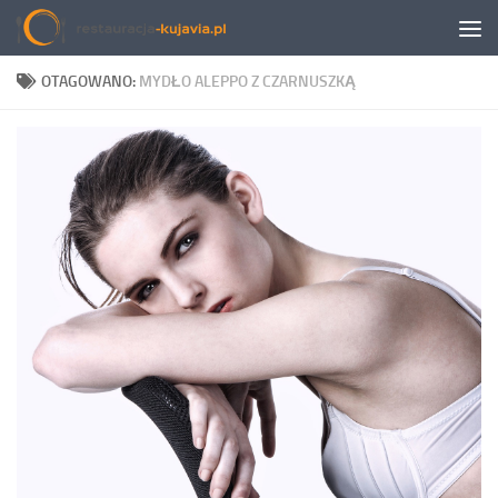
Przeskocz do treści
OTAGOWANO:
MYDŁO ALEPPO Z CZARNUSZKĄ