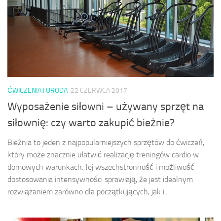
ĆWICZENIA I URODA
22 CZERWCA 2017
Wyposażenie siłowni – używany sprzęt na
siłownię: czy warto zakupić bieżnie?
Bieżnia to jeden z najpopularniejszych sprzętów do ćwiczeń,
który może znacznie ułatwić realizację treningów cardio w
domowych warunkach. Jej wszechstronność i możliwość
dostosowania intensywności sprawiają, że jest idealnym
rozwiązaniem zarówno dla początkujących, jak i...