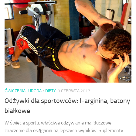
ĆWICZENIA I URODA
/
DIETY
3 CZERWCA 2017
Odżywki dla sportowców: l-arginina, batony
białkowe
W świecie sportu, właściwe odżywianie ma kluczowe
znaczenie dla osiągania najlepszych wyników. Suplementy