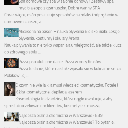
Spa domowe czy spa w salonie odnowy? Zestawy spa,
mydło aleppo z czarnuszką. Dobre wanny SPA
Coraz więcej osób poszukuje sposobów na relaks i odprężenie w
domowym zaciszu, a …
Akcesoria na basen – nauka pływania Bielsko Biała. Lekcje
pływania, kostiumy i okulary Arena
Nauka pływania to nie tylko wspaniała umiejętność, ale także klucz
do zdrowego stylu …
Pizza jako ulubione danie. Pizza w nocy Kraków
Pizza to danie, które na stałe wpisało się w kulinarne serca
Polaków. Jej …
O czym nie wie laik, a musi wiedzieć kosmetyczka. Fotele i
łóżka kosmetyczne, depilacja laserem
Kosmetologia to dziedzina, która ciągle ewoluuje, a aby
sprostać oczekiwaniom klientów, kosmetyczki muszą …
Najlepsza pralnia chemiczna w Warszawie? EBS!
Najlepsza pralnia chemiczna w Warszawie? To pytanie,