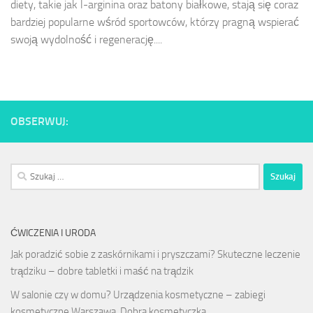
diety, takie jak l-arginina oraz batony białkowe, stają się coraz
bardziej popularne wśród sportowców, którzy pragną wspierać
swoją wydolność i regenerację....
OBSERWUJ:
Szukaj:
ĆWICZENIA I URODA
Jak poradzić sobie z zaskórnikami i pryszczami? Skuteczne leczenie
trądziku – dobre tabletki i maść na trądzik
W salonie czy w domu? Urządzenia kosmetyczne – zabiegi
kosmetyczne Warszawa. Dobra kosmetyczka