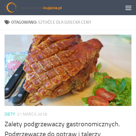
Przeskocz do treści
OTAGOWANO:
SZTUĆCE DLA DZIECKA CENY
DIETY
21 MARCA 2018
Zalety podgrzewaczy gastronomicznych.
Podgrzewacze do potraw i talerzy