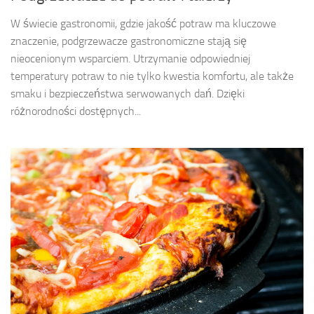
W świecie gastronomii, gdzie jakość potraw ma kluczowe
znaczenie, podgrzewacze gastronomiczne stają się
nieocenionym wsparciem. Utrzymanie odpowiedniej
temperatury potraw to nie tylko kwestia komfortu, ale także
smaku i bezpieczeństwa serwowanych dań. Dzięki
różnorodności dostępnych...