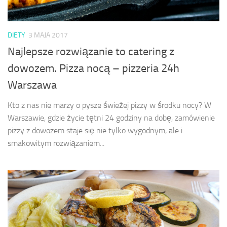
DIETY
3 MAJA 2017
Najlepsze rozwiązanie to catering z
dowozem. Pizza nocą – pizzeria 24h
Warszawa
Kto z nas nie marzy o pysze świeżej pizzy w środku nocy? W
Warszawie, gdzie życie tętni 24 godziny na dobę, zamówienie
pizzy z dowozem staje się nie tylko wygodnym, ale i
smakowitym rozwiązaniem...