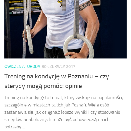
ĆWICZENIA I URODA
30 CZERWCA 2017
Trening na kondycję w Poznaniu – czy
sterydy mogą pomóc: opinie
Trening na kondycję to temat, który zyskuje na popularności,
szczególnie w miastach takich jak Poznań. Wiele osób
zastanawia się, jak osiągnąć lepsze wyniki i czy stosowanie
sterydów anabolicznych może być odpowiedzią na ich
potrzeby....