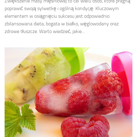
Zwiększenie masy mięśniowej to cel wielu osób, które pragną
poprawić swoją sylwetkę i ogólną kondycję. Kluczowym
elementem w osiągnięciu sukcesu jest odpowiednio
zbilansowana dieta, bogata w białko, węglowodany oraz
zdrowe tłuszcze. Warto wiedzieć, jakie...