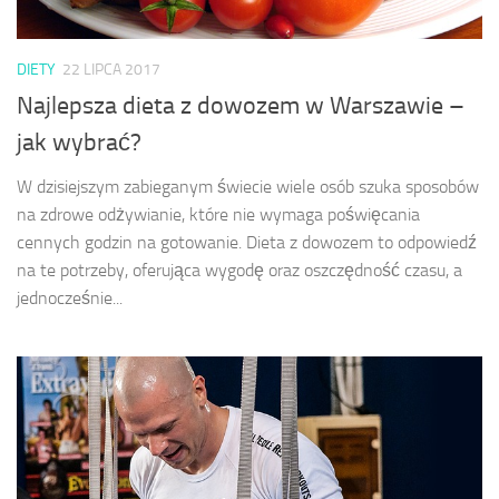
DIETY
22 LIPCA 2017
Najlepsza dieta z dowozem w Warszawie –
jak wybrać?
W dzisiejszym zabieganym świecie wiele osób szuka sposobów
na zdrowe odżywianie, które nie wymaga poświęcania
cennych godzin na gotowanie. Dieta z dowozem to odpowiedź
na te potrzeby, oferująca wygodę oraz oszczędność czasu, a
jednocześnie...