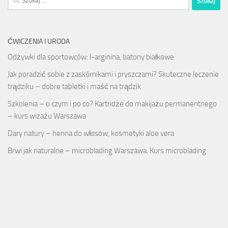
ĆWICZENIA I URODA
Odżywki dla sportowców: l-arginina, batony białkowe
Jak poradzić sobie z zaskórnikami i pryszczami? Skuteczne leczenie
trądziku – dobre tabletki i maść na trądzik
Szkolenia – o czym i po co? Kartridże do makijażu permanentnego
– kurs wizażu Warszawa
Dary natury – henna do włosów, kosmetyki aloe vera
Brwi jak naturalne – microblading Warszawa. Kurs microblading