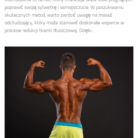
poprawić swoją sylwetkę i samopoczucie. W poszukiwaniu
skutecznych metod, warto zwrócić uwagę na masaż
odchudzający, który może stanowić doskonałe wsparcie w
procesie redukcji tkanki tłuszczowej. Dzięki...