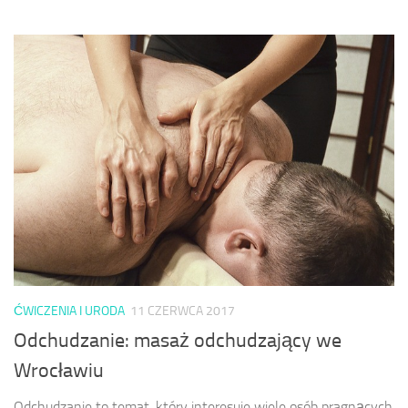
ĆWICZENIA I URODA
11 CZERWCA 2017
Odchudzanie: masaż odchudzający we
Wrocławiu
Odchudzanie to temat, który interesuje wiele osób pragnących