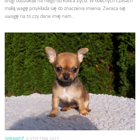
drogi oddziałuje na niego do końca życia. W obecnych czasach
małą wagę przykłada się do znaczenia imienia. Zwraca się
uwagę na to czy dane imię nam...
SPRAWDŹ
6 STYCZNIA 2017