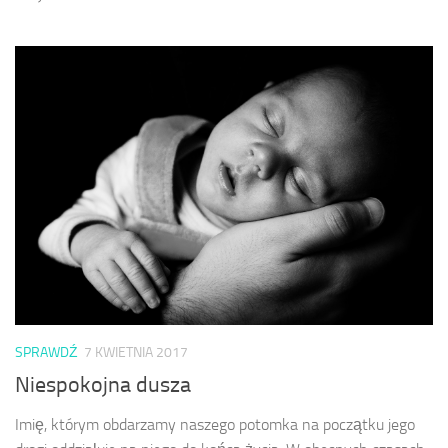
SPRAWDŹ
7 KWIETNIA 2017
Niespokojna dusza
Imię, którym obdarzamy naszego potomka na początku jego