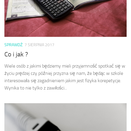
SPRAWDŹ
7 SIERPNIA 2017
Co i jak ?
Wiele osób z jakimi będziemy mieli przyjemność spotkać się w
życiu prędzej czy później przyzna się nam, że będąc w szkole
interesowała się zagadnieniem jakim jest fizyka korepetycje.
Wynika to nie tylko z zawiłości...