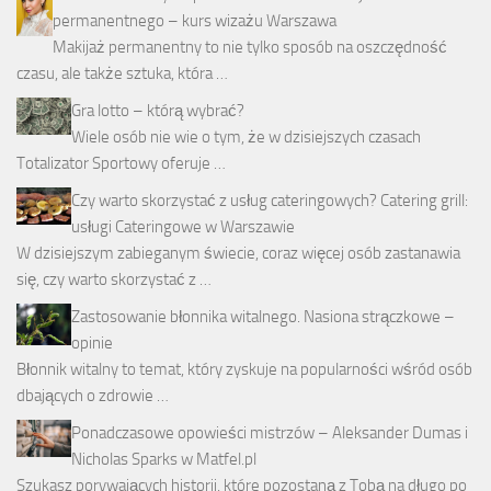
permanentnego – kurs wizażu Warszawa
Makijaż permanentny to nie tylko sposób na oszczędność
czasu, ale także sztuka, która …
Gra lotto – którą wybrać?
Wiele osób nie wie o tym, że w dzisiejszych czasach
Totalizator Sportowy oferuje …
Czy warto skorzystać z usług cateringowych? Catering grill:
usługi Cateringowe w Warszawie
W dzisiejszym zabieganym świecie, coraz więcej osób zastanawia
się, czy warto skorzystać z …
Zastosowanie błonnika witalnego. Nasiona strączkowe –
opinie
Błonnik witalny to temat, który zyskuje na popularności wśród osób
dbających o zdrowie …
Ponadczasowe opowieści mistrzów – Aleksander Dumas i
Nicholas Sparks w Matfel.pl
Szukasz porywających historii, które pozostaną z Tobą na długo po